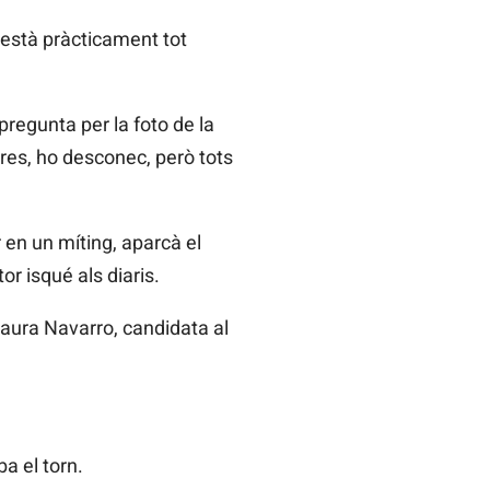
a està pràcticament tot
regunta per la foto de la
eres, ho desconec, però tots
r en un míting, aparcà el
or isqué als diaris.
saura Navarro, candidata al
a el torn.