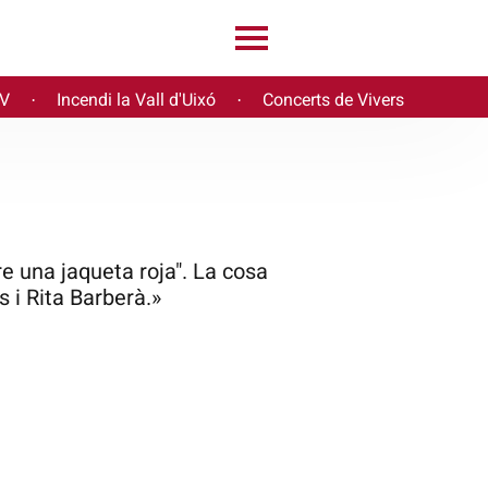
PV
Incendi la Vall d'Uixó
Concerts de Vivers
·
·
re una jaqueta roja". La cosa
 i Rita Barberà.»