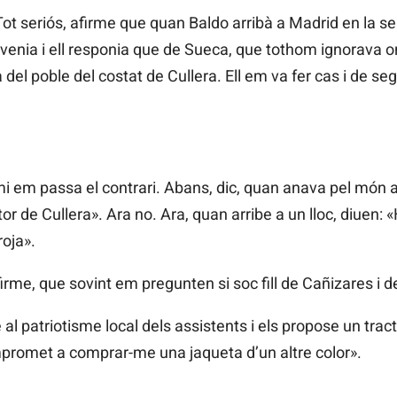
seriós, afirme que quan Baldo arribà a Madrid en la seua
enia i ell responia que de Sueca, que tothom ignorava on e
el poble del costat de Cullera. Ell em va fer cas i de se
i em passa el contrari. Abans, dic, quan anava pel món a
tor de Cullera». Ara no. Ara, quan arribe a un lloc, diuen: 
oja».
irme, que sovint em pregunten si soc fill de Cañizares i d
e al patriotisme local dels assistents i els propose un tra
promet a comprar-me una jaqueta d’un altre color».