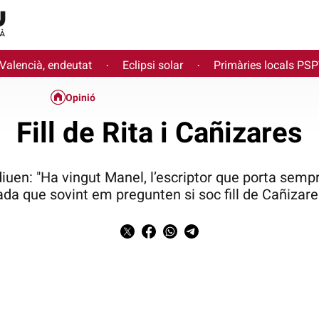
 Valencià, endeutat
Eclipsi solar
Primàries locals PS
·
·
Opinió
Fill de Rita i Cañizares
 diuen: "Ha vingut Manel, l’escriptor que porta semp
ada que sovint em pregunten si soc fill de Cañizares