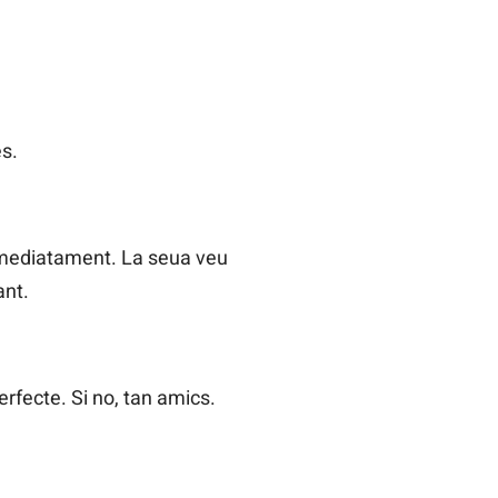
es.
immediatament. La seua veu
ant.
erfecte. Si no, tan amics.