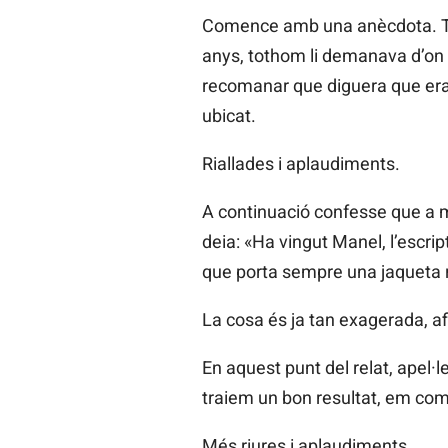
Comence amb una anècdota. Tot 
anys, tothom li demanava d’on v
recomanar que diguera que era d
ubicat.
Riallades i aplaudiments.
A continuació confesse que a m
deia: «Ha vingut Manel, l’escrip
que porta sempre una jaqueta r
La cosa és ja tan exagerada, af
En aquest punt del relat, apel·l
traiem un bon resultat, em com
Més riures i aplaudiments.