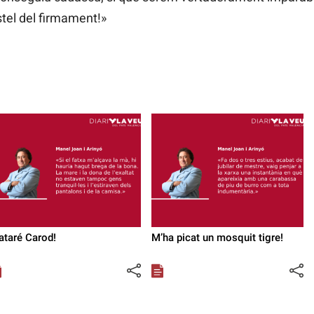
stel del firmament!»
taré Carod!
M’ha picat un mosquit tigre!