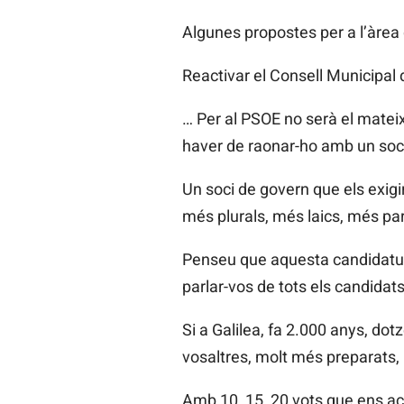
Algunes propostes per a l’àrea 
Reactivar el Consell Municipal
… Per al PSOE no serà el mateix
haver de raonar-ho amb un soc
Un soci de govern que els exig
més plurals, més laics, més pa
Penseu que aquesta candidatur
parlar-vos de tots els candidat
Si a Galilea, fa 2.000 anys, d
vosaltres, molt més preparats, 
Amb 10, 15, 20 vots que ens a