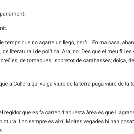
 parlament.
nit.
de temps que no agarre un llegó, però… En ma casa, abans
a, de literatura i de política. Ara, no. Des que el meu fill es
creïlles, de tomaques i sobretot de carabasses; dolça, de
e a Cullera qui vulga viure de la terra puga viure de la t
l regidor que es fa càrrec d’aquesta àrea és que li agrade l
 pintura. I no sempre és així. Moltes vegades hi han posat
a.