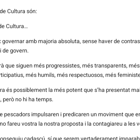
de Cultura són:
 de Cultura…
 governar amb majoria absoluta, sense haver de contrasta
i de govern.
irà que siguen més progressistes, més transparents, més
rticipatius, més humils, més respectuosos, més feminist
a és possiblement la més potent que s’ha presentat mai 
s, però no hi ha temps.
otze pescadors impulsaren i predicaren un moviment que 
no fareu vostra la nostra proposta i la contagiareu a les 
conseguiu cadascú, sí que serem vertaderament imparabl