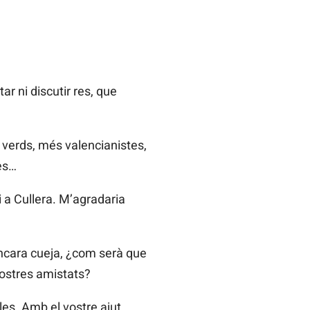
r ni discutir res, que
 verds, més valencianistes,
es…
a Cullera. M’agradaria
encara cueja, ¿com serà que
vostres amistats?
es. Amb el vostre ajut