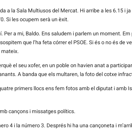
ada a la Sala Multiusos del Mercat. Hi arribe a les 6.15 i j
0. Si les ocupem serà un èxit.
ví. Per a mi, Baldo. Ens saludem i parlem un moment. Em p
 sospitem que l’ha feta córrer el PSOE. Si és o no és de v
l mateix.
erquè el seu xofer, en un poble on havien anat a participa
nants. A banda que els multaren, la foto del cotxe infract
uatre primers llocs ens fem fotos amb el diputat i amb I
mb cançons i missatges polítics.
ero 4 i la número 3. Després hi ha una cançoneta i m’arrib