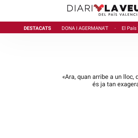
DESTACATS
DONA I AGERMANA'T
El País
·
«Ara, quan arribe a un lloc,
és ja tan exager