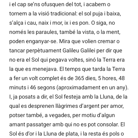
i el cap se’ns ofusquen del tot, i acabem o
tornem a la visió tradicional: el sol puja i baixa,
s’alça i cau, naix i mor, ix i es pon. O siga, no
només les paraules, també la vista, o la ment,
poden enganyar-se. Mira que volien cremar o
tancar perpètuament Galileu Galilei per dir que
no era el Sol qui pegava voltes, sinó la Terra era
la que es menejava. El temps que tarda la Terra
a fer un volt complet és de 365 dies, 5 hores, 48
minuts i 46 segons (aproximadament en un any).
I, ja posats a dir, el Sol festeja amb la Lluna, de la
qual es desprenen llàgrimes d’argent per amor,
potser també, a vegades, per motiu d’algun
amant passatger amb qui no es pot consolar. El
Sol és d’or i la Lluna de plata, i la resta és pols o