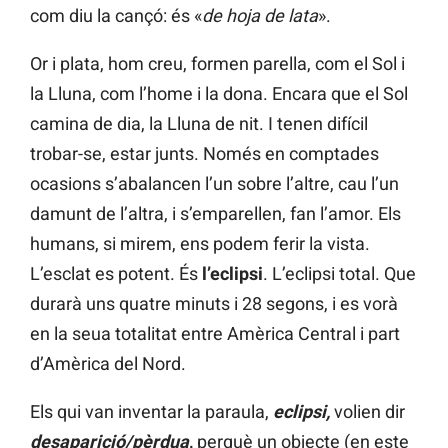
com diu la cançó: és «
de hoja de lata
».
Or i plata, hom creu, formen parella, com el Sol i
la Lluna, com l’home i la dona. Encara que el Sol
camina de dia, la Lluna de nit. I tenen difícil
trobar-se, estar junts. Només en comptades
ocasions s’abalancen l’un sobre l’altre, cau l’un
damunt de l’altra, i s’emparellen, fan l’amor. Els
humans, si mirem, ens podem ferir la vista.
L’esclat es potent. És
l’eclipsi
. L’eclipsi total. Que
durarà uns quatre minuts i 28 segons, i es vorà
en la seua totalitat entre Amèrica Central i part
d’Amèrica del Nord.
Els qui van inventar la paraula,
eclipsi,
volien dir
desaparició/pèrdua
,
perquè un objecte (en este