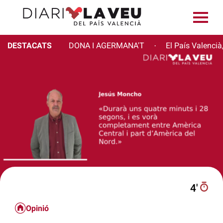
DESTACATS
DONA I AGERMANA'T
El País Valencià
·
4′
Opinió