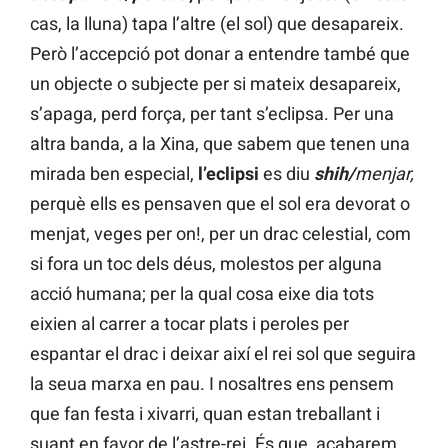
cas, la lluna) tapa l’altre (el sol) que desapareix.
Però l’accepció pot donar a entendre també que
un objecte o subjecte per si mateix desapareix,
s’apaga, perd força, per tant s’eclipsa. Per una
altra banda, a la Xina, que sabem que tenen una
mirada ben especial,
l’eclipsi
es diu
shih/
menjar,
perquè ells es pensaven que el sol era devorat o
menjat, veges per on!, per un drac celestial, com
si fora un toc dels déus, molestos per alguna
acció humana; per la qual cosa eixe dia tots
eixien al carrer a tocar plats i peroles per
espantar el drac i deixar així el rei sol que seguira
la seua marxa en pau. I nosaltres ens pensem
que fan festa i xivarri, quan estan treballant i
suant en favor de l’astre-rei. És que, acabarem