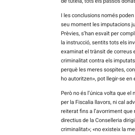
de tutela, tots els passos dona
I les conclusions només poden 
seu moment les imputacions jud
Prèvies, s’han esvaït per comple
la instrucció, sentits tots els 
examinat el trànsit de correus e
criminalitat contra els imputats
perquè les meres sospites, conj
ho autoritzen», pot llegir-se en
Però no és l’única volta que el 
per la Fiscalia llavors, ni cal a
reiterat fins a l’avorriment que
directius de la Conselleria dirig
criminalitat»; «no existeix la m