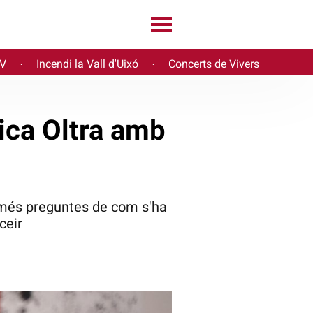
PV
Incendi la Vall d'Uixó
Concerts de Vivers
·
·
ica Oltra amb
a més preguntes de com s'ha
ceir