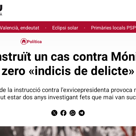
 Valencià, endeutat
Eclipsi solar
Primàries locals PS
·
·
Política
struït un cas contra Món
zero «indicis de delicte»
 de la instrucció contra l'exvicepresidenta provoc
ut estar dos anys investigant fets que mai van suc