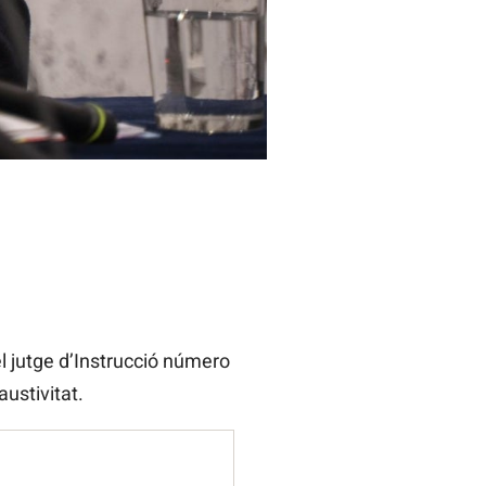
el jutge d’Instrucció número
ustivitat.