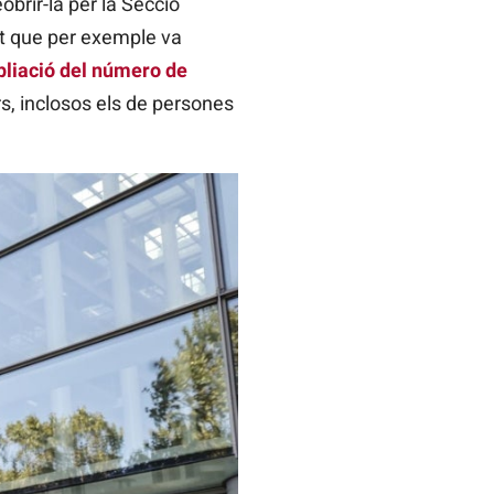
brir-la per la Secció
at que per exemple va
pliació del número de
rs, inclosos els de persones