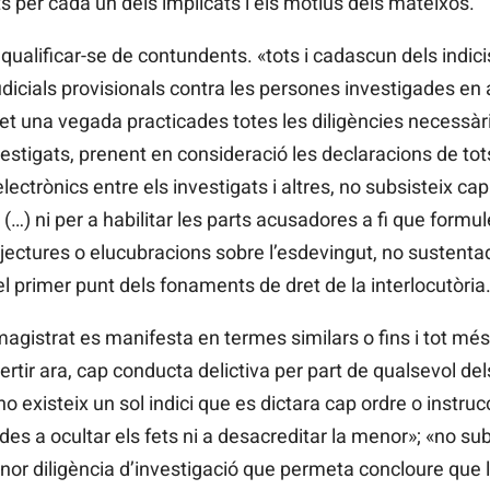
ts per cada un dels implicats i els motius dels mateixos.
qualificar-se de contundents. «tots i cadascun dels indic
icials provisionals contra les persones investigades en 
t una vegada practicades totes les diligències necessàries
investigats, prenent en consideració les declaracions de tot
lectrònics entre els investigats i altres, no subsisteix cap
 (…) ni per a habilitar les parts acusadores a fi que formu
ectures o elucubracions sobre l’esdevingut, no sustentad
 el primer punt dels fonaments de dret de la interlocutòria
magistrat es manifesta en termes similars o fins i tot més
dvertir ara, cap conducta delictiva per part de qualsevol de
 no existeix un sol indici que es dictara cap ordre o inst
ides a ocultar els fets ni a desacreditar la menor»; «no sub
enor diligència d’investigació que permeta concloure que l