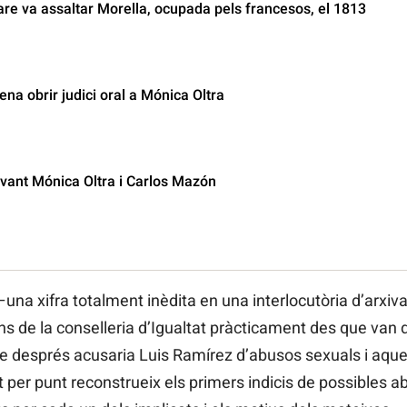
rare va assaltar Morella, ocupada pels francesos, el 1813
ena obrir judici oral a Mónica Oltra
avant Mónica Oltra i Carlos Mazón
–una xifra totalment inèdita en una interlocutòria d’arxiv
ns de la conselleria d’Igualtat pràcticament des que van d
després acusaria Luis Ramírez d’abusos sexuals i aques
t per punt reconstrueix els primers indicis de possibles a