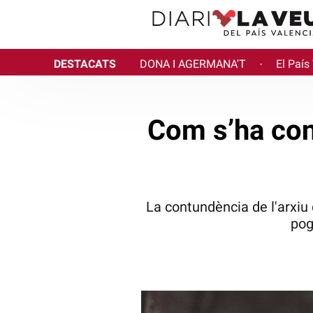
DESTACATS
DONA I AGERMANA'T
El País
·
Com s’ha con
La contundència de l'arxiu
pog