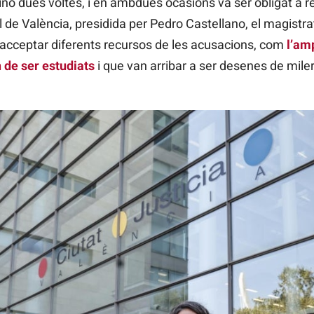
nó dues voltes, i en ambdues ocasions va ser obligat a reo
l de València, presidida per Pedro Castellano, el magistr
d’acceptar diferents recursos de les acusacions, com
l’am
 de ser estudiats
i que van arribar a ser desenes de mile