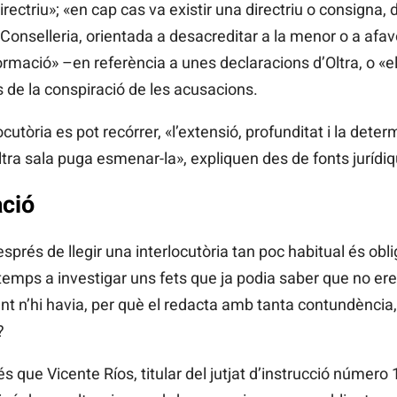
rectriu»; «en cap cas va existir una directriu o consigna, 
 Conselleria, orientada a desacreditar a la menor o a afav
ormació» –en referència a unes declaracions d’Oltra, o «e
s de la conspiració de les acusacions.
ocutòria es pot recórrer, «l’extensió, profunditat i la dete
tra sala puga esmenar-la», expliquen des de fonts jurídi
ació
sprés de llegir una interlocutòria tan poc habitual és obl
temps a investigar uns fets que ja podia saber que no eren
 n’hi havia, per què el redacta amb tanta contundència,
?
s que Vicente Ríos, titular del jutjat d’instrucció número 1