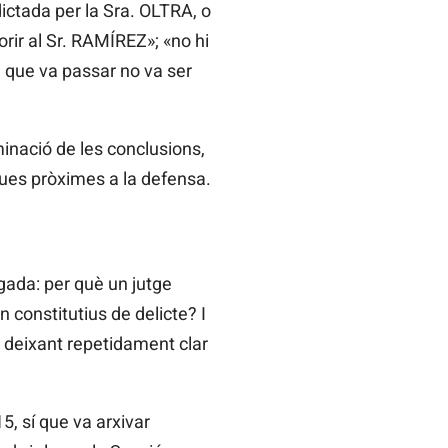
dictada per la Sra. OLTRA, o
orir al Sr. RAMÍREZ»; «no hi
l que va passar no va ser
rminació de les conclusions,
ques pròximes a la defensa.
igada: per què un jutge
 constitutius de delicte? I
 deixant repetidament clar
5, sí que va arxivar