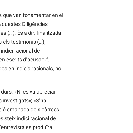
is que van fonamentar en el
aquestes Diligències
 (…). És a dir: finalitzada
s els testimonis (…),
 indici racional de
len escrits d’acusació,
es en indicis racionals, no
.
 durs. «Ni es va apreciar
ls investigats»; «S’ha
rucció emanada dels càrrecs
sisteix indici racional de
’entrevista es produïra