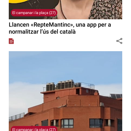
El campanar i la plaça (27)
Llancen «RepteMantinc», una app per a
normalitzar l’ús del català
El campanar i la plaça (27)