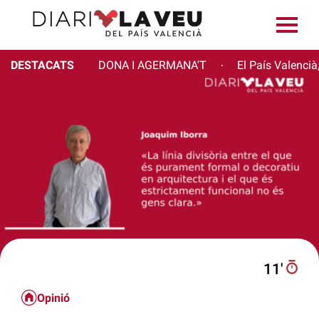
DESTACATS
DONA I AGERMANA'T
El País Valencià
·
11′
Opinió