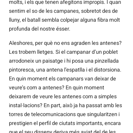
molts, i els que tenen afegitons impropis. I quan
sentim el so de les campanes, sobretot des de
lluny, el batall sembla colpejar alguna fibra molt
profunda del nostre ésser.
Aleshores, per què no ens agraden les antenes?
Les trobem lletges. Si el campanar d’un poblet
arrodoneix un paisatge i hi posa una pinzellada
pintoresca, una antena l’espatlla i el distorsiona.
En quin moment els campanars van deixar de
veure’s com a antenes? En quin moment
deixarem de veure les antenes com a simples
instal·lacions? En part, això ja ha passat amb les
torres de telecomunicacions que singularitzen i
prestigien el perfil de ciutats importants, encara
que el seu disseny deriva més aviat del de les