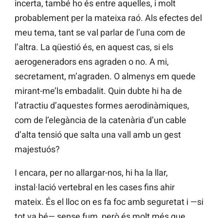
incerta, també ho és entre aquelles, i molt
probablement per la mateixa raó. Als efectes del
meu tema, tant se val parlar de l’una com de
l’altra. La qüestió és, en aquest cas, si els
aerogeneradors ens agraden o no. A mi,
secretament, m’agraden. O almenys em quede
mirant-me’ls embadalit. Quin dubte hi ha de
l’atractiu d’aquestes formes aerodinàmiques,
com de l’elegància de la catenària d’un cable
d’alta tensió que salta una vall amb un gest
majestuós?
I encara, per no allargar-nos, hi ha la llar,
instal·lació vertebral en les cases fins ahir
mateix. És el lloc on es fa foc amb seguretat i —si
tot va bé— sense fum, però és molt més que