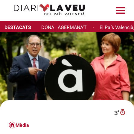
DESTACATS
DONA I AGERMANA'T
El País Valencià
·
3′
Mèdia