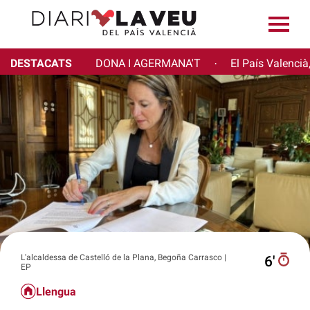
DESTACATS
DONA I AGERMANA'T
El País Valencià
·
L'alcaldessa de Castelló de la Plana, Begoña Carrasco |
6′
EP
Llengua