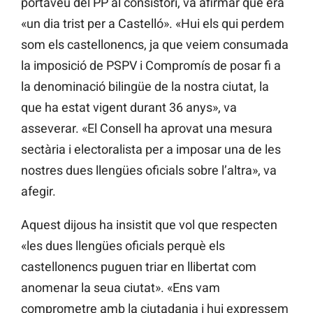
portaveu del PP al consistori, va afirmar que era
«un dia trist per a Castelló». «Hui els qui perdem
som els castellonencs, ja que veiem consumada
la imposició de PSPV i Compromís de posar fi a
la denominació bilingüe de la nostra ciutat, la
que ha estat vigent durant 36 anys», va
asseverar. «El Consell ha aprovat una mesura
sectària i electoralista per a imposar una de les
nostres dues llengües oficials sobre l’altra», va
afegir.
Aquest dijous ha insistit que vol que respecten
«les dues llengües oficials perquè els
castellonencs puguen triar en llibertat com
anomenar la seua ciutat». «Ens vam
comprometre amb la ciutadania i hui expressem