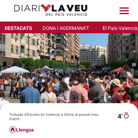
DESTACATS
DONA I AGERMANA'T
El País Valencià
·
Trobada d'Escoles en Valencià a Alzira, el passat mes
4′
d'abril.
Llengua