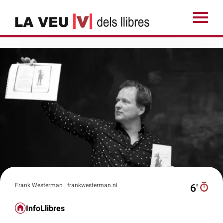
Frank Westerman | frankwesterman.nl
6′
InfoLlibres