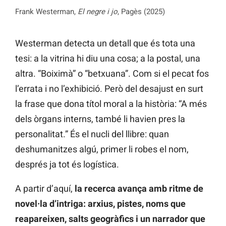
Frank Westerman,
El negre i jo
, Pagès (2025)
Westerman detecta un detall que és tota una
tesi: a la vitrina hi diu una cosa; a la postal, una
altra. “Boiximà” o “betxuana”. Com si el pecat fos
l’errata i no l’exhibició. Però del desajust en surt
la frase que dona títol moral a la història: “A més
dels òrgans interns, també li havien pres la
personalitat.” És el nucli del llibre: quan
deshumanitzes algú, primer li robes el nom,
després ja tot és logística.
A partir d’aquí,
la recerca avança amb ritme de
novel·la d’intriga: arxius, pistes, noms que
reapareixen, salts geogràfics i un narrador que