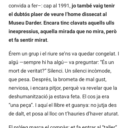
convida a fer–: cap al 1991,
jo també vaig tenir
el dubtós plaer de veure l’home dissecat al
Museu Darder. Encara tinc clavats aquells ulls
inexpressius, aquella mirada que no mira, però
et fa sentir mirat
.
Érem un grup i el riure se’ns va quedar congelat. I
algú —sempre hi ha algú— va preguntar: “És un
mort de veritat?” Silenci. Un silenci incòmode,
que pesa. Després, la brometa de mal gust,
nerviosa, i encara pitjor, perquè va revelar que la
deshumanització ja estava feta. El cos ja era
“una peça”. I aquí el llibre et guanya: no jutja des
de dalt, et posa al lloc on t’hauries d’haver aturat.
El pròleg marca el compàs: et fa entrar al “taller”