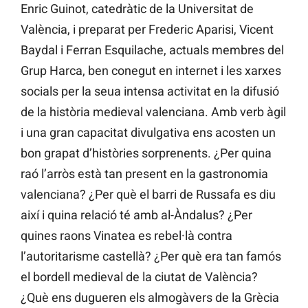
Enric Guinot, catedràtic de la Universitat de
València, i preparat per Frederic Aparisi, Vicent
Baydal i Ferran Esquilache, actuals membres del
Grup Harca, ben conegut en internet i les xarxes
socials per la seua intensa activitat en la difusió
de la història medieval valenciana. Amb verb àgil
i una gran capacitat divulgativa ens acosten un
bon grapat d’històries sorprenents. ¿Per quina
raó l’arròs està tan present en la gastronomia
valenciana? ¿Per què el barri de Russafa es diu
així i quina relació té amb al-Àndalus? ¿Per
quines raons Vinatea es rebel·là contra
l’autoritarisme castellà? ¿Per què era tan famós
el bordell medieval de la ciutat de València?
¿Què ens dugueren els almogàvers de la Grècia