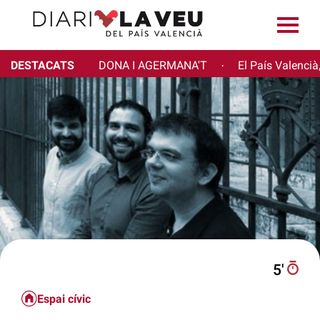
DESTACATS
DONA I AGERMANA'T
El País Valencià
·
5′
Espai cívic