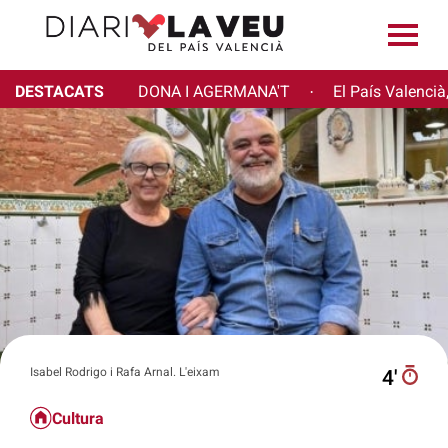
DESTACATS
DONA I AGERMANA'T
El País Valencià
·
Isabel Rodrigo i Rafa Arnal. L'eixam
4′
Cultura