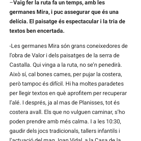
–
Vaig fer la ruta fa un temps, amb les
germanes Mira, i puc assegurar que és una
delícia. El paisatge és espectacular i la tria de
textos ben encertada.
-Les germanes Mira són grans coneixedores de
l’obra de Valor i dels paisatges de la serra de
Castalla. Qui vinga a la ruta, no se’n penedirà.
Això sí, cal bones cames, per pujar la costera,
però tampoc és difícil. Hi ha moltes paradetes
per llegir textos en què aprofitem per recuperar
l’alé. I després, ja al mas de Planisses, tot és
costera avall. Els que no vulguen caminar, s’ho
poden prendre amb més calma. I a les 10:30,
gaudir dels jocs tradicionals, tallers infantils i
l’actuació del mag Joan Vidal, a la Casa de la