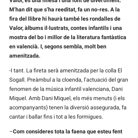
Valor, és una finesa i una font de divertiment.
M’han dit que s’ha reeditat, fa un no-res. A la
fira del llibre hi haurà també les rondalles de
Valor, àlbums il·lustrats, contes infantils i una
mostra del bo i millor de la literatura fantàstica
en valencià. I, segons sembla, molt ben
amenitzada.
-I tant. La fireta serà amenitzada per la colla El
Sogall. Preàmbul a la cloenda, l’actuació del gran
fenomen de la música infantil valenciana, Dani
Miquel. Amb Dani Miquel, els més menuts (i els
acompanyants) tenen la diversió assegurada, fa
cantar i ballar fins i tot a les formigues.
–
Com consideres tota la faena que esteu fent