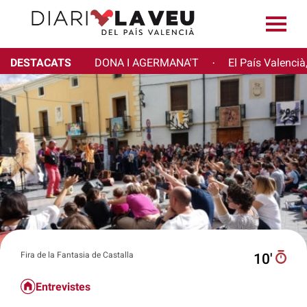
DESTACATS
DONA I AGERMANA'T
El País Valencià
·
Fira de la Fantasia de Castalla
10′
Entrevistes