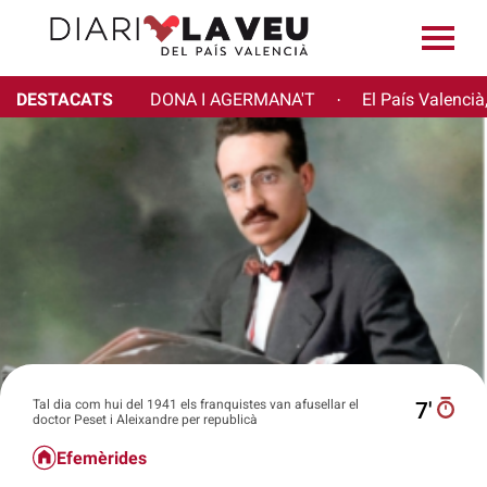
DESTACATS
DONA I AGERMANA'T
El País Valencià
·
Tal dia com hui del 1941 els franquistes van afusellar el
7′
doctor Peset i Aleixandre per republicà
Efemèrides