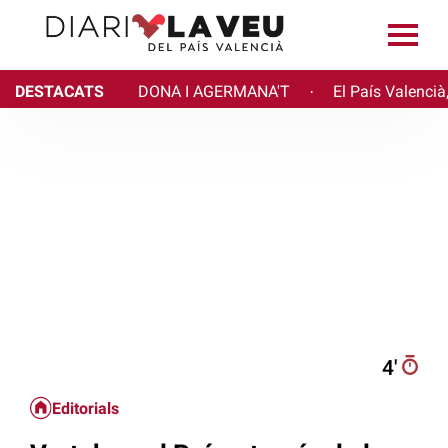
DESTACATS
DONA I AGERMANA'T
El País Valencià
·
4′
Editorials