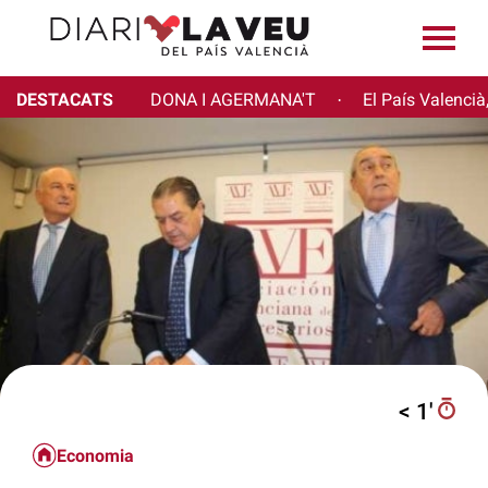
DESTACATS
DONA I AGERMANA'T
El País Valencià
·
< 1′
Economia