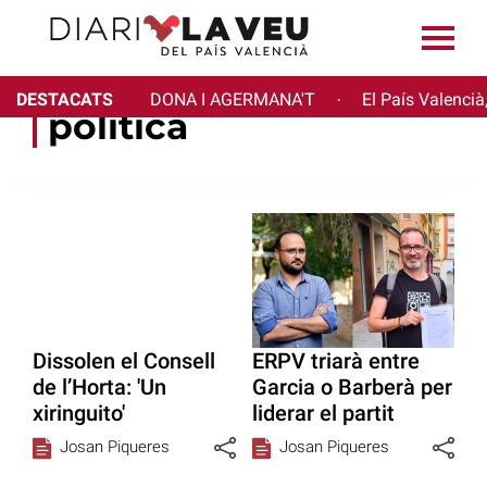
DESTACATS
DONA I AGERMANA'T
El País Valencià
·
política
Dissolen el Consell
ERPV triarà entre
de l’Horta: 'Un
Garcia o Barberà per
xiringuito'
liderar el partit
Josan Piqueres
Josan Piqueres