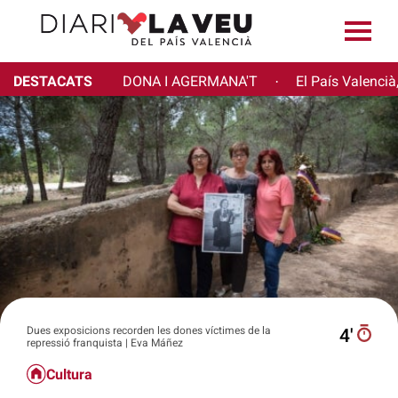
DESTACATS
DONA I AGERMANA'T
El País Valencià
·
Dues exposicions recorden les dones víctimes de la
4′
repressió franquista | Eva Máñez
Cultura