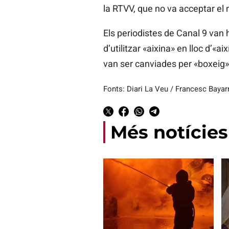
la RTVV, que no va acceptar el 
Els periodistes de Canal 9 van 
d’utilitzar «aixina» en lloc d’«a
van ser canviades per «boxeig», «
Fonts: Diari La Veu / Francesc Bayarr
Més notícies