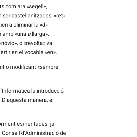
ts com ara «segell»,
 ser castellanitzades: «ret»
en a eliminar la «d»
-se amb «una
a
llarga».
nóvio», o «revolta» va
rtir en el vocable «en».
iant o modificant «sempre
d’Informàtica la introducció
. D’aquesta manera, el
iorment esmentades- ja
pel Consell d’Administració de