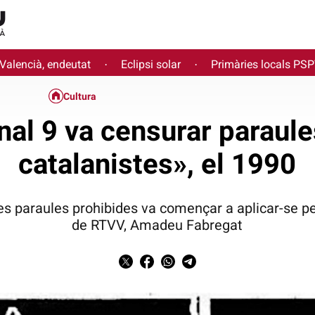
 Valencià, endeutat
Eclipsi solar
Primàries locals PS
·
·
Cultura
anal 9 va censurar paraul
catalanistes», el 1990
es paraules prohibides va començar a aplicar-se pe
de RTVV, Amadeu Fabregat