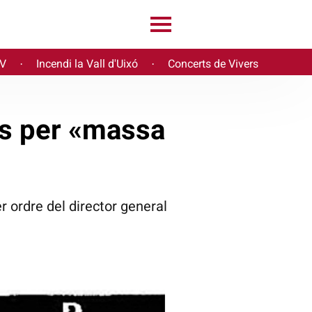
PV
Incendi la Vall d'Uixó
Concerts de Vivers
·
·
es per «massa
r ordre del director general