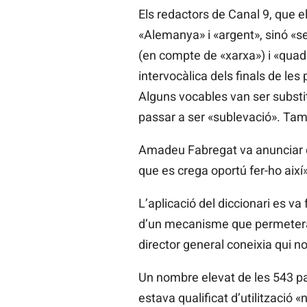
Els redactors de Canal 9, que e
«Alemanya» i «argent», sinó «sel
(en compte de «xarxa») i «quadr
intervocàlica dels finals de l
Alguns vocables van ser substit
passar a ser «sublevació». Tamp
Amadeu Fabregat va anunciar que
que es crega oportú fer-ho així»
L’aplicació del diccionari es va
d’un mecanisme que permetera s
director general coneixia qui no
Un nombre elevat de les 543 pa
estava qualificat d’utilització «