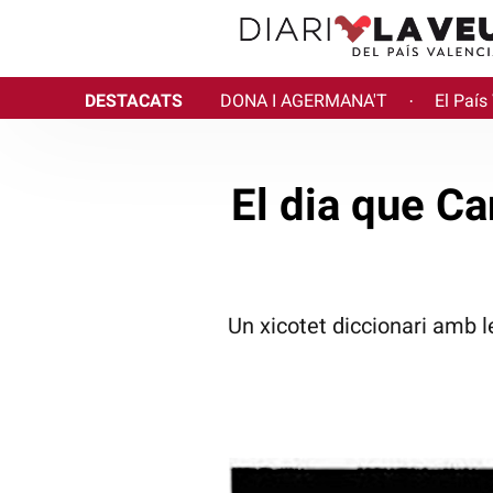
DESTACATS
DONA I AGERMANA'T
El País
·
El dia que C
Un xicotet diccionari amb l