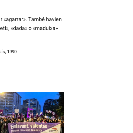
per «agarrar». També havien
tlletí», «dada» o «maduixa»
aís, 1990