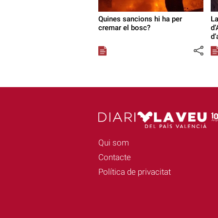
Quines sancions hi ha per
La
cremar el bosc?
d’
d’
Qui som
Contacte
Política de privacitat