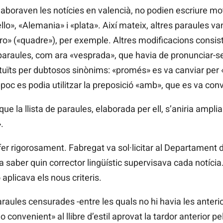
laboraven les notícies en valencià, no podien escriure mo
lo», «Alemania» i «plata». Així mateix, altres paraules van
o» («quadre»), per exemple. Altres modificacions consisti
es paraules, com ara «vesprada», que havia de pronunciar
uïts per dubtosos sinònims: «promés» es va canviar per «
oc es podia utilitzar la preposició «amb», que es va conve
 la llista de paraules, elaborada per ell, s’aniria ampl
.
 fer rigorosament. Fabregat va sol·licitar al Departament 
aber quin corrector lingüístic supervisava cada notícia
 aplicava els nous criteris.
raules censurades -entre les quals no hi havia les anter
no convenient» al llibre d’estil aprovat la tardor anterior 