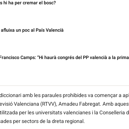
s hi ha per cremar el bosc?
 afluixa un poc al País Valencià
 Francisco Camps: “Hi haurà congrés del PP valencià a la prim
t diccionari amb les paraules prohibides va començar a apl
Televisió Valenciana (RTVV), Amadeu Fabregat. Amb aque
ilitzada per les universitats valencianes i la Conselleria
ades per sectors de la dreta regional.