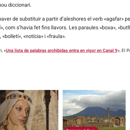
nou diccionari.
haver de substituir a partir d’aleshores el verb «agafar» 
ixí», com s’havia fet fins llavors. Les paraules «boxa», «bu
bolletí», «notícia» i «fraula».
i, «
Una lista de palabras prohibidas entra en vigor en Canal 9
», El P