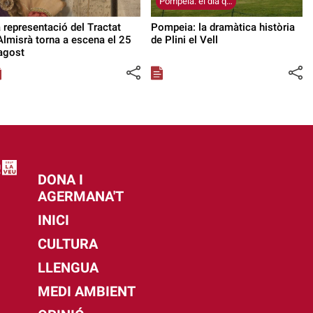
Pompeia: el dia que el cel es va enfosquir (4)
 representació del Tractat
Pompeia: la dramàtica història
Almisrà torna a escena el 25
de Plini el Vell
agost
DONA I
AGERMANA'T
INICI
CULTURA
LLENGUA
MEDI AMBIENT