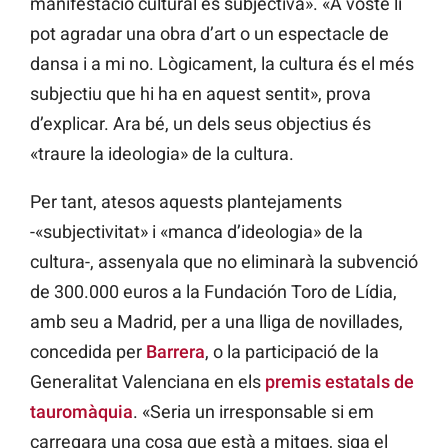
manifestació cultural és subjectiva». «A vosté li
pot agradar una obra d’art o un espectacle de
dansa i a mi no. Lògicament, la cultura és el més
subjectiu que hi ha en aquest sentit», prova
d’explicar. Ara bé, un dels seus objectius és
«traure la ideologia» de la cultura.
Per tant, atesos aquests plantejaments
-«subjectivitat» i «manca d’ideologia» de la
cultura-, assenyala que no eliminarà la subvenció
de 300.000 euros a la Fundación Toro de Lídia,
amb seu a Madrid, per a una lliga de novillades,
concedida per
Barrera
, o la participació de la
Generalitat Valenciana en els
premis estatals de
tauromàquia
. «Seria un irresponsable si em
carregara una cosa que està a mitges, siga el