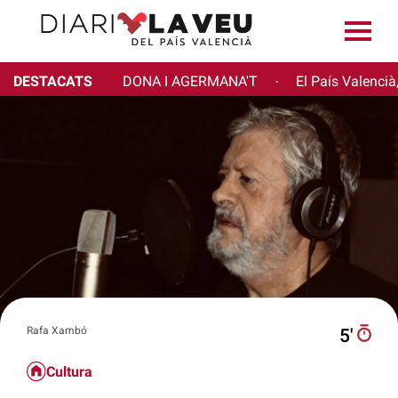
DESTACATS
DONA I AGERMANA'T
El País Valencià
·
Rafa Xambó
5′
Cultura