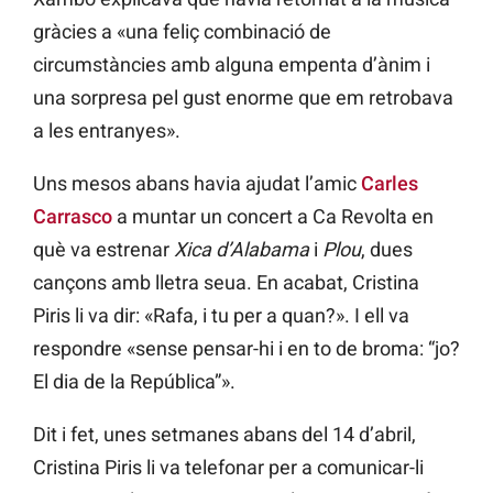
gràcies a «una feliç combinació de
circumstàncies amb alguna empenta d’ànim i
una sorpresa pel gust enorme que em retrobava
a les entranyes».
Uns mesos abans havia ajudat l’amic
Carles
Carrasco
a muntar un concert a Ca Revolta en
què va estrenar
Xica d’Alabama
i
Plou
, dues
cançons amb lletra seua. En acabat, Cristina
Piris li va dir: «Rafa, i tu per a quan?». I ell va
respondre «sense pensar-hi i en to de broma: “jo?
El dia de la República”».
Dit i fet, unes setmanes abans del 14 d’abril,
Cristina Piris li va telefonar per a comunicar-li