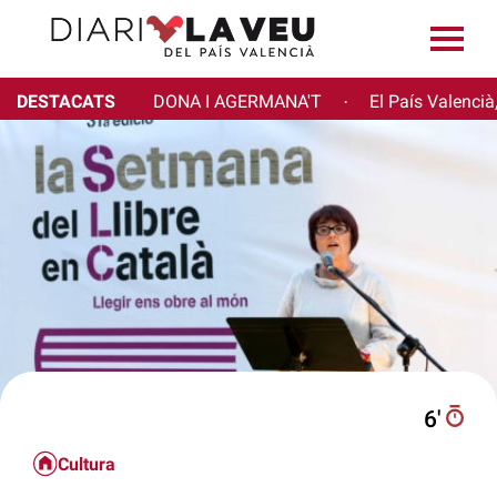
DESTACATS
DONA I AGERMANA'T
El País Valencià
·
6′
Cultura