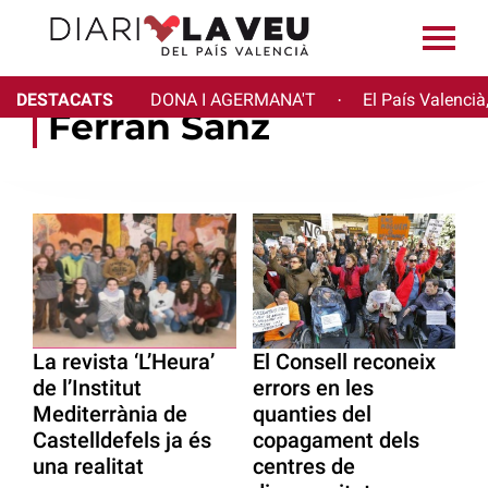
DESTACATS
DONA I AGERMANA'T
El País Valencià
·
Ferran Sanz
La revista ‘L’Heura’
El Consell reconeix
de l’Institut
errors en les
Mediterrània de
quanties del
Castelldefels ja és
copagament dels
una realitat
centres de