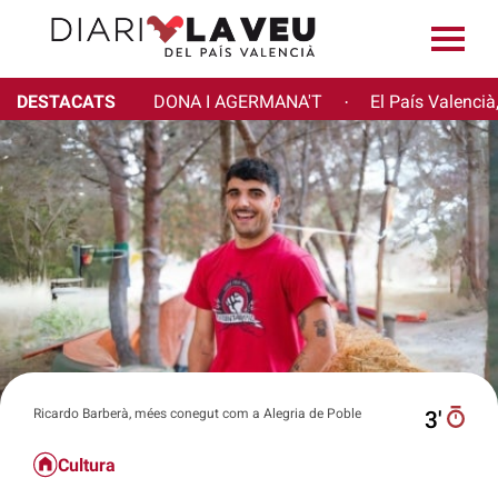
DESTACATS
DONA I AGERMANA'T
El País Valencià
·
Ricardo Barberà, mées conegut com a Alegria de Poble
3′
Cultura