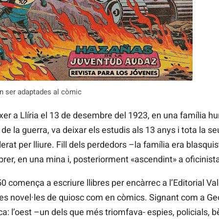
n ser adaptades al còmic
r a Llíria el 13 de desembre del 1923, en una família hu
 de la guerra, va deixar els estudis als 13 anys i tota la s
lerat per lliure. Fill dels perdedors –la família era blasqu
obrer, en una mina i, posteriorment «ascendint» a oficinist
0 comença a escriure llibres per encàrrec a l’Editorial Val
 les novel·les de quiosc com en còmics. Signant com a Geo
 l’oest –un dels que més triomfava- espies, policials, bèl·