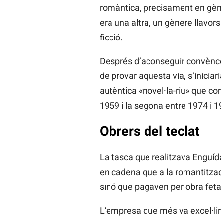
romàntica, precisament en gèn
era una altra, un gènere llavor
ficció.
Després d’aconseguir convèncer
de provar aquesta via, s’iniciari
autèntica «novel·la-riu» que c
1959 i la segona entre 1974 i 1
Obrers del teclat
La tasca que realitzava Enguída
en cadena que a la romantitzada
sinó que pagaven per obra feta
L’empresa que més va excel·lir