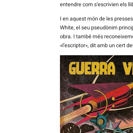
entendre com s’escrivien els lli
I en aquest món de les presses
White, el seu pseudònim princip
obra. I també més reconeixement
«l’escriptor», dit amb un cert 