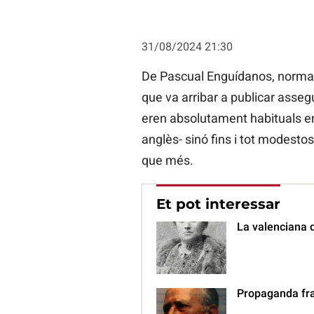
31/08/2024 21:30
De Pascual Enguídanos, normalm
que va arribar a publicar asseg
eren absolutament habituals en l
anglès- sinó fins i tot modesto
que més.
Et pot interessar
La valenciana 
Propaganda fra