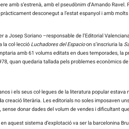
ere amb s’estrenà, amb el pseudònim d’Amando Ravel. P
s pràcticament desconegut a l’estat espanyol i amb molts 
 a Josep Soriano –responsable de l’Editorial Valenciana
a la col·lecció
Luchadores del Espacio
on s’inscriuria la
Sa
omptaria amb 61 volums editats en dues temporades, la pri
978, quan quedaria tallada pels problemes econòmics de l’
nos i els seus col·legues de la literatura popular estava
 creació literària. Les editorials no soles imposaven uns 
, sense donar dades del volum de vendes i dificultant qu
 en aquest sistema d’explotació va ser la barcelonina B