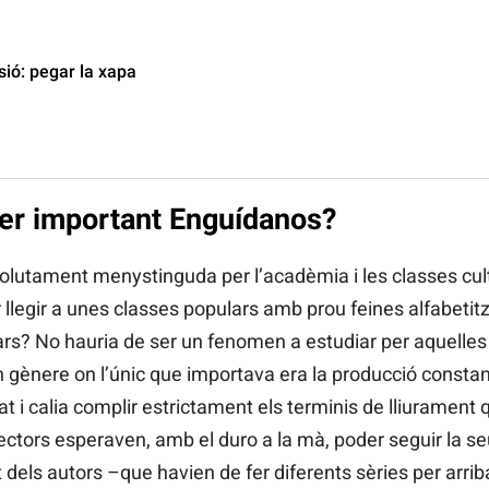
ió: pegar la xapa
ser important Enguídanos?
bsolutament menystinguda per l’acadèmia i les classes cu
 llegir a unes classes populars amb prou feines alfabeti
rs? No hauria de ser un fenomen a estudiar per aquelles 
n gènere on l’únic que importava era la producció constant
t i calia complir estrictament els terminis de lliurament
 lectors esperaven, amb el duro a la mà, poder seguir la se
dels autors –que havien de fer diferents sèries per arri