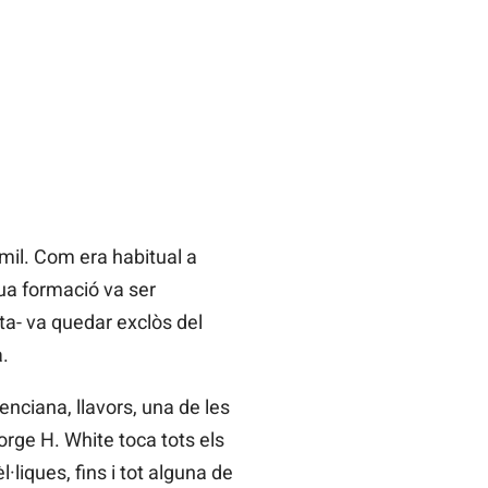
mil. Com era habitual a
eua formació va ser
ista- va quedar exclòs del
a.
enciana, llavors, una de les
rge H. White toca tots els
liques, fins i tot alguna de