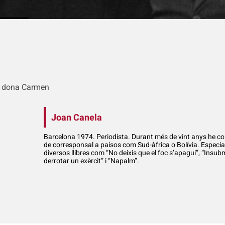
a dona Carmen
Joan Canela
Barcelona 1974. Periodista. Durant més de vint anys he col·
de corresponsal a paísos com Sud-àfrica o Bolívia. Especial
diversos llibres com “No deixis que el foc s’apagui”, “Ins
derrotar un exèrcit” i “Napalm”.