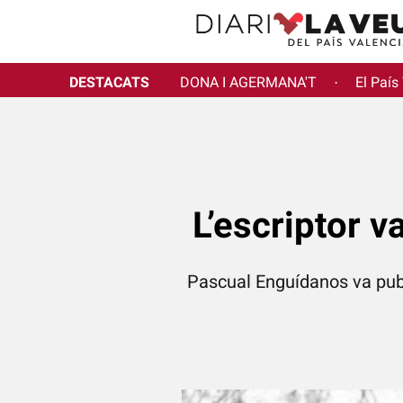
DESTACATS
DONA I AGERMANA'T
El País
·
L’escriptor v
Pascual Enguídanos va publ