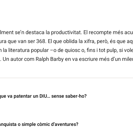
ent se’n destaca la productivitat. El recompte més acura
ura que van ser 368. El que oblida la xifra, però, és que 
a literatura popular –o de quiosc o, fins i tot pulp, si v
s. Un autor com Ralph Barby en va escriure més d’un miler 
que va patentar un DIU… sense saber-ho?
nquista o simple còmic d’aventures?