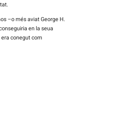
tat.
anos –o més aviat George H.
aconseguiria en la seua
si era conegut com