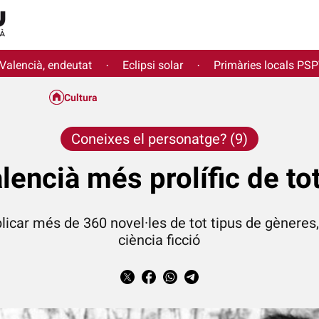
 Valencià, endeutat
Eclipsi solar
Primàries locals PS
·
·
Cultura
Coneixes el personatge? (9)
alencià més prolífic de t
icar més de 360 novel·les de tot tipus de gèneres
ciència ficció