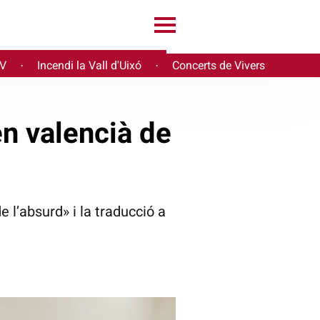
PV
Incendi la Vall d'Uixó
Concerts de Vivers
·
·
en valencià de
e l’absurd» i la traducció a