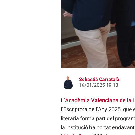
L'AVL presenta les activitats que 
Sebastià Carratalà
16/01/2025 19:13
L’
Acadèmia Valenciana de la 
l’Escriptora de l’Any 2025, que
literària forma part del progra
la institució ha portat endava