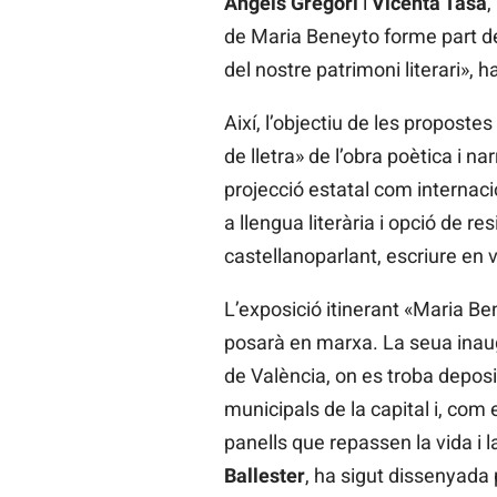
Àngels Gregori
i
Vicenta Tasa
,
de Maria Beneyto forme part de 
del nostre patrimoni literari»,
Així, l’objectiu de les proposte
de lletra» de l’obra poètica i n
projecció estatal com internaci
a llengua literària i opció de r
castellanoparlant, escriure en 
L’exposició itinerant «Maria Be
posarà en marxa. La seua inaugu
de València, on es troba deposi
municipals de la capital i, com 
panells que repassen la vida i l
Ballester
, ha sigut dissenyada 