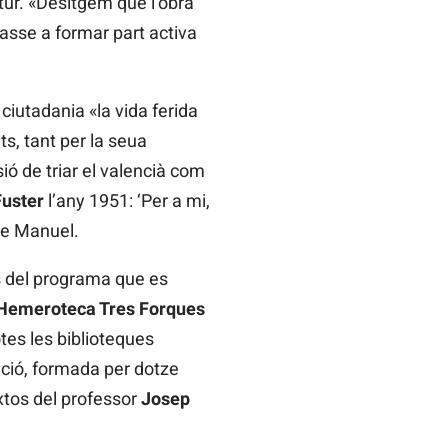
tur. «Desitgem que l’obra
passe a formar part activa
 ciutadania «la vida ferida
ts, tant per la seua
ió de triar el valencià com
uster
l’any 1951: ‘Per a mi,
me Manuel.
es del programa que es
 Hemeroteca Tres Forques
tes les biblioteques
sició, formada per dotze
extos del professor
Josep