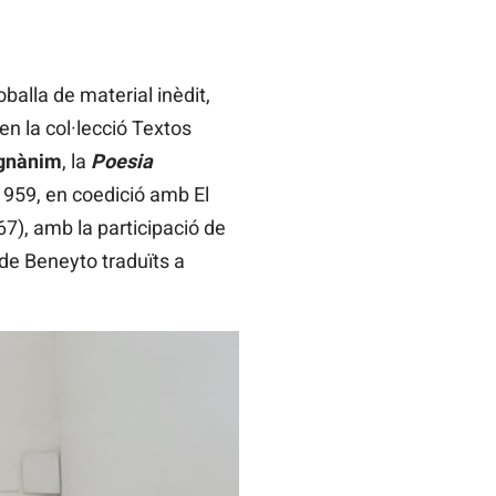
balla de material inèdit,
en la col·lecció Textos
agnànim
, la
Poesia
1959, en coedició amb El
67), amb la participació de
 de Beneyto traduïts a