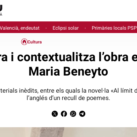
 Valencià, endeutat
Eclipsi solar
Primàries locals PS
·
·
Cultura
a i contextualitza l’obra 
Maria Beneyto
rials inèdits, entre els quals la novel·la «Al límit d
l’anglés d’un recull de poemes.