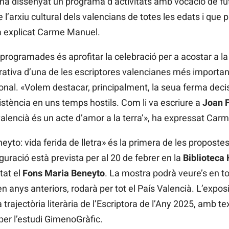
 ha dissenyat un programa d’activitats amb vocació de fu
l’arxiu cultural dels valencians de totes les edats i que 
 ha explicat Carme Manuel.
s programades és aprofitar la celebració per a acostar a la
arrativa d’una de les escriptores valencianes més importan
onal. «Volem destacar, principalment, la seua ferma decis
esistència en uns temps hostils. Com li va escriure a
Joan F
valencià és un acte d’amor a la terra’», ha expressat Car
neyto: vida ferida de lletra» és la primera de les propost
ració està prevista per al 20 de febrer en la
Biblioteca
tat el
Fons Maria Beneyto
. La mostra podrà veure’s en to
en anys anteriors, rodarà per tot el País Valencià. L’expo
a trajectòria literària de l’Escriptora de l’Any 2025, amb t
per l’estudi GimenoGràfic.