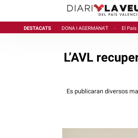
DESTACATS
DONA I AGERMANA'T
El País
·
L’AVL recuper
Es publicaran diversos mate