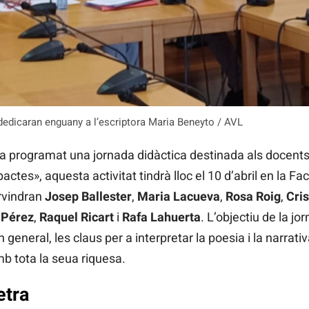
 dedicaran enguany a l’escriptora Maria Beneyto / AVL
ha programat una jornada didàctica destinada als docents.
actes», aquesta activitat tindrà lloc el 10 d’abril en la Fa
ervindran
Josep Ballester
,
Maria Lacueva
,
Rosa Roig
,
Cris
 Pérez
,
Raquel Ricart
i
Rafa Lahuerta
. L’objectiu de la jo
 general, les claus per a interpretar la poesia i la narrati
b tota la seua riquesa.
etra