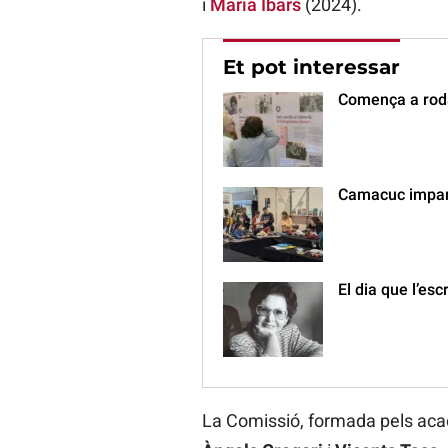
i
Maria Ibars
(2024).
Et pot interessar
Comença a roda
Camacuc imparti
El dia que l’es
La Comissió, formada pels ac