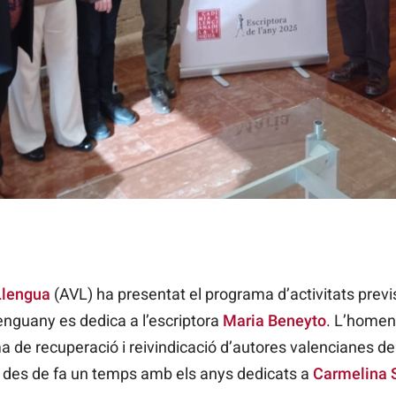
es dedicaran enguany a l'escriptora Maria Beneyto / AVL
Llengua
(AVL) ha presentat el programa d’activitats previ
 enguany es dedica a l’escriptora
Maria Beneyto
. L’homena
ma de recuperació i reivindicació d’autores valencianes d
nt des de fa un temps amb els anys dedicats a
Carmelina 