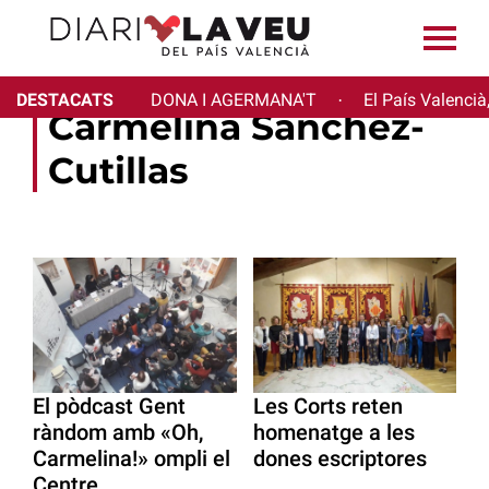
DESTACATS
DONA I AGERMANA'T
El País Valencià
·
Carmelina Sánchez-
Cutillas
El pòdcast Gent
Les Corts reten
ràndom amb «Oh,
homenatge a les
Carmelina!» ompli el
dones escriptores
Centre