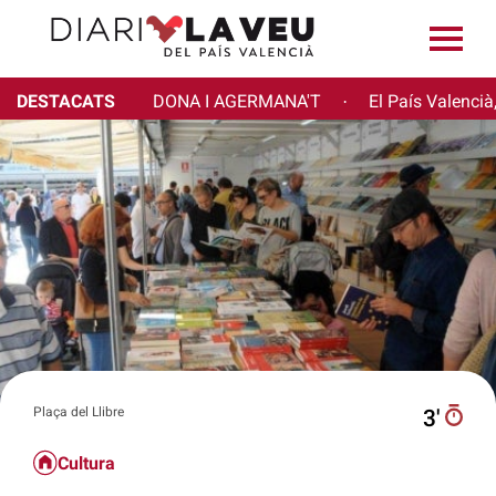
DESTACATS
DONA I AGERMANA'T
El País Valencià
·
Plaça del Llibre
3′
Cultura