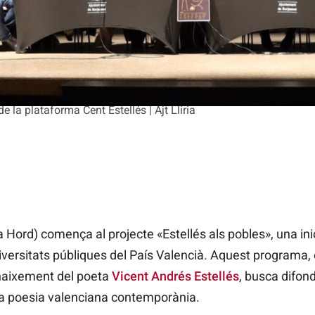
e la plataforma Cent Estellés | Ajt Lliria
a Hord) comença al projecte «Estellés als pobles», una ini
iversitats públiques del País Valencià. Aquest programa,
naixement del poeta
Vicent Andrés Estellés
, busca difon
a la poesia valenciana contemporània.