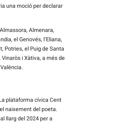
ria una moció per declarar
í, Almassora, Almenara,
ndia, el Genovés, l’Eliana,
t, Potries, el Puig de Santa
, Vinaròs i Xàtiva, a més de
 València.
 La plataforma cívica Cent
del naixement del poeta.
l llarg del 2024 per a