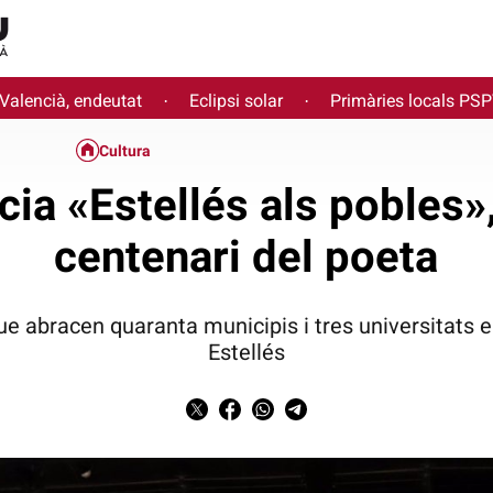
 Valencià, endeutat
Eclipsi solar
Primàries locals PS
·
·
Cultura
cia «Estellés als pobles»
centenari del poeta
ue abracen quaranta municipis i tres universitats 
Estellés