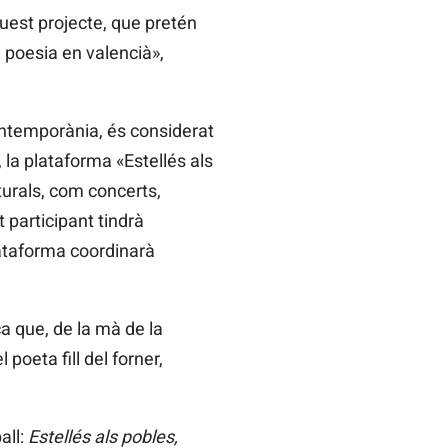
quest projecte, que pretén
 poesia en valencià»,
ontemporània, és considerat
4, la plataforma «Estellés als
turals, com concerts,
t participant tindrà
ataforma coordinarà
ca que, de la mà de la
el poeta fill del forner,
all:
Estellés als pobles,