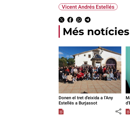
Vicent Andrés Estellés
Més notícies
Donen el tret d’eixida a l’Any
M
Estellés a Burjassot
d’