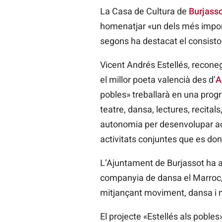
La Casa de Cultura de
Burjass
homenatjar «un dels més importa
segons ha destacat el consistor
Vicent Andrés Estellés, recone
el millor poeta valencià des d’
A
pobles» treballarà en una progr
teatre, dansa, lectures, recital
autonomia per desenvolupar act
activitats conjuntes que es do
L’Ajuntament de Burjassot ha a
companyia de dansa el Marroc,
mitjançant moviment, dansa i 
El projecte «Estellés als pobles»