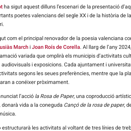
ot
ha sigut aquest dilluns l’escenari de la presentació d’a
nts poetes valencians del segle XX i de la història de la
i.
gut com el principal renovador de la poesia valenciana c
usiàs March
i
Joan Roís de Corella
. Al llarg de l’any 202
amació variada que omplirà els municipis d’activitats cul
s, audiovisuals i exposicions. Cada ajuntament i universita
ivitats segons les seues preferències, mentre que la pl
naran a conéixer pròximament.
nunciat l’acció
la Rosa de Paper
, una coproducció artísti
 donarà vida a la coneguda
Cançó de la rosa de paper
, d
música.
 estructurarà les activitats al voltant de tres línies de treb