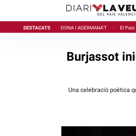
DESTACATS
DONA I AGERMANA'T
El País
·
Burjassot ini
Una celebració poètica q