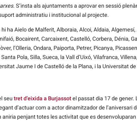
xarxes
. S’insta als ajuntaments a aprovar en sessió plenà
 suport administratiu i institucional al projecte.
 hi ha Aielo de Malferit, Alboraia, Alcoi, Aldaia, Algemes
ifaió, Bocairent, Carcaixent, Castelló, Corbera, Dénia, Ga
er, l’Olleria, Ondara, Paiporta, Petrer, Picanya, Picassen
anta Pola, Silla, Sueca, la Vall d’Uixó, Vilafranca, Villena
ersitat Jaume I de Castelló de la Plana, i la Universitat de
el seu
tret d’eixida a Burjassot
el passat dia 17 de gener.
regant d’actuar com a actor dinamitzador de l’aniversari 
 aniria penjant totes les activitat que es desenvoluparan a