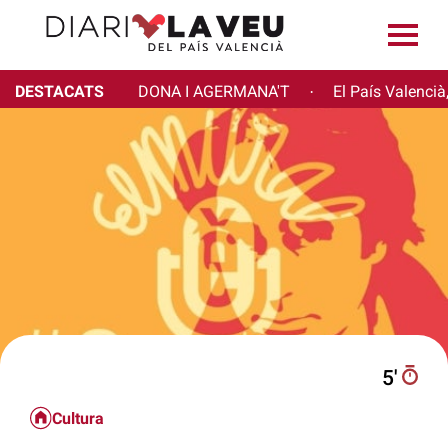
DESTACATS
DONA I AGERMANA'T
El País Valencià
·
5′
Cultura