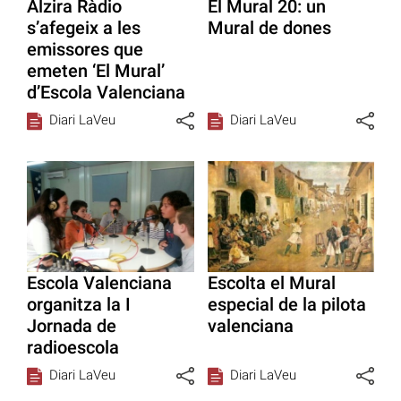
Alzira Ràdio
El Mural 20: un
s’afegeix a les
Mural de dones
emissores que
emeten ‘El Mural’
d’Escola Valenciana
Diari LaVeu
Diari LaVeu
Escola Valenciana
Escolta el Mural
organitza la I
especial de la pilota
Jornada de
valenciana
radioescola
Diari LaVeu
Diari LaVeu