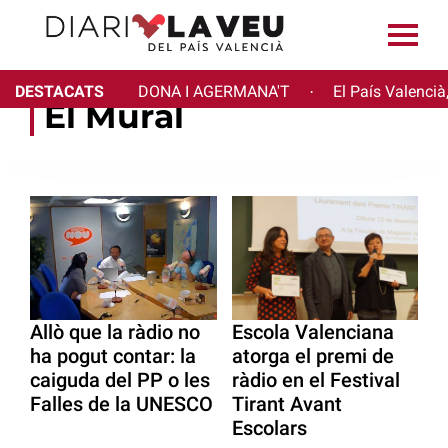
DESTACATS
DONA I AGERMANA'T
El País Valencià
·
El Mural
Allò que la ràdio no
Escola Valenciana
ha pogut contar: la
atorga el premi de
caiguda del PP o les
ràdio en el Festival
Falles de la UNESCO
Tirant Avant
Escolars