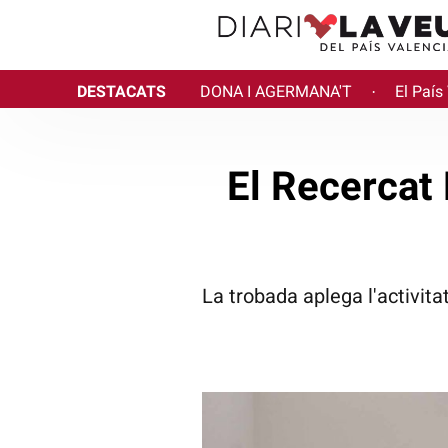
DESTACATS
DONA I AGERMANA'T
El País
·
El Recercat 
La trobada aplega l'activitat