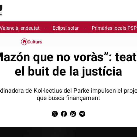
 Valencià, endeutat
Eclipsi solar
Primàries locals PS
·
·
Cultura
Mazón que no voràs”: tea
el buit de la justícia
rdinadora de Kol·lectius del Parke impulsen el projec
que busca finançament