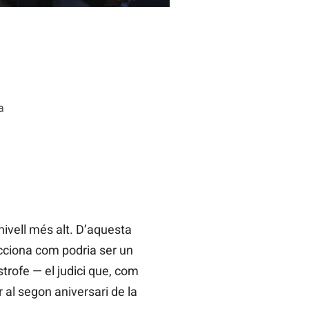
a
nivell més alt. D’aquesta
icciona com podria ser un
strofe — el judici que, com
 al segon aniversari de la