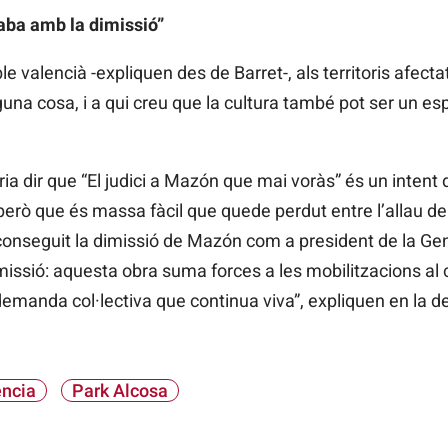
aba amb la dimissió”
le valencià -expliquen des de Barret-, als territoris afecta
guna cosa, i a qui creu que la cultura també pot ser un es
a dir que “El judici a Mazón que mai voràs” és un intent
però que és massa fàcil que quede perdut entre l’allau d
nseguit la dimissió de Mazón com a president de la Gener
sió: aquesta obra suma forces a les mobilitzacions al car
 demanda col·lectiva que continua viva”, expliquen en la de
ncia
Park Alcosa