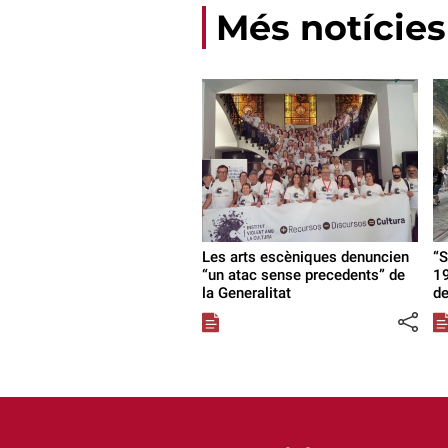
Més notícies
Les arts escèniques denuncien
“S
“un atac sense precedents” de
19
la Generalitat
de