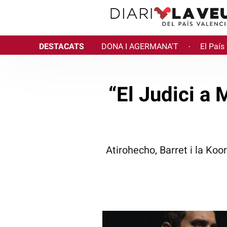
DESTACATS
DONA I AGERMANA'T
El País
·
“El Judici a 
Atirohecho, Barret i la Koo