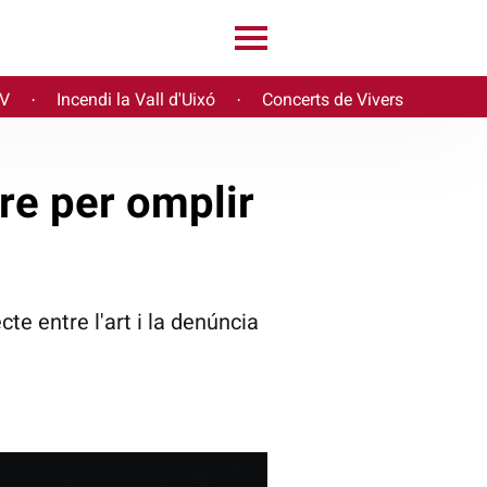
PV
Incendi la Vall d'Uixó
Concerts de Vivers
·
·
tre per omplir
te entre l'art i la denúncia