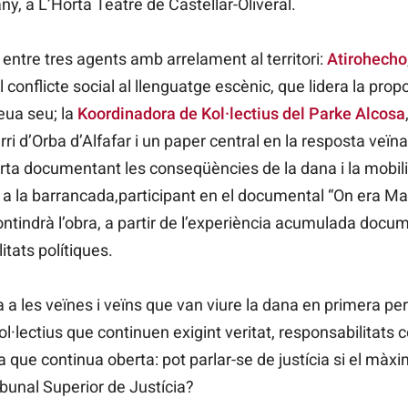
ny, a L’Horta Teatre de Castellar-Oliveral.
 entre tres agents amb arrelament al territori:
Atirohecho
l conflicte social al llenguatge escènic, que lidera la propo
eua seu; la
Koordinadora de Kol·lectius del Parke Alcosa
rri d’Orba d’Alfafar i un paper central en la resposta veïna
rta documentant les conseqüències de la dana i la mobili
s a la barrancada,participant en el documental “On era M
ntindrà l’obra, a partir de l’experiència acumulada docu
itats polítiques.
a a les veïnes i veïns que van viure la dana en primera pe
ol·lectius que continuen exigint veritat, responsabilitats
a que continua oberta: pot parlar-se de justícia si el màxi
ibunal Superior de Justícia?