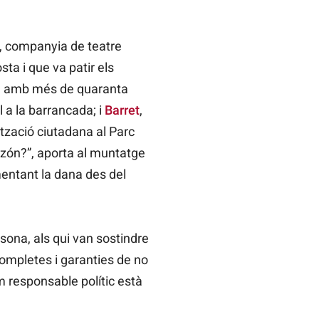
, companyia de teatre
sta i que va patir els
, amb més de quaranta
l a la barrancada; i
Barret
,
tzació ciutadana al Parc
azón?”, aporta al muntatge
mentant la dana des del
rsona, als qui van sostindre
 completes i garanties de no
m responsable polític està