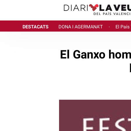
DESTACATS
DONA I AGERMANA'T
El País
·
El Ganxo home