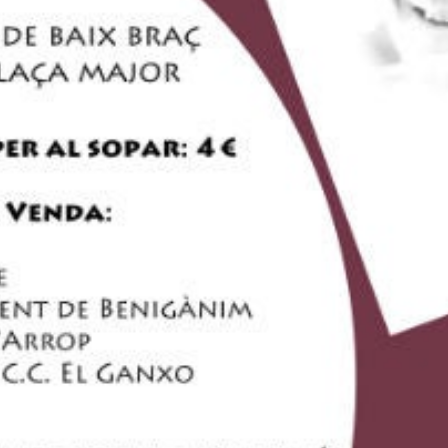
ava el poeta més important del País Valencià. Com cada an
llés.
 El Ganxo ha volgut fer-ho de manera especial, ja que es
mort. El proper 21 de setembre se celebrarà un sopar de 
tal d’alguns dels seus poemes.
VA, la Societat Coral el Micalet i l’Associació de Joves 
s participaran en el sopar i el posterior recital que tindrà l