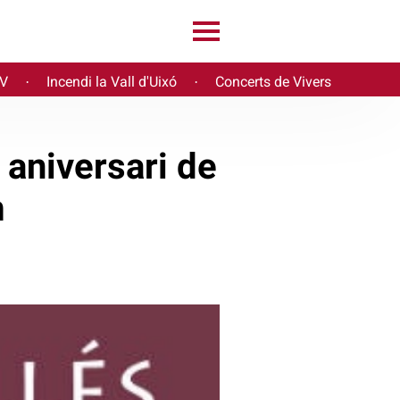
PV
Incendi la Vall d'Uixó
Concerts de Vivers
·
·
 aniversari de
m