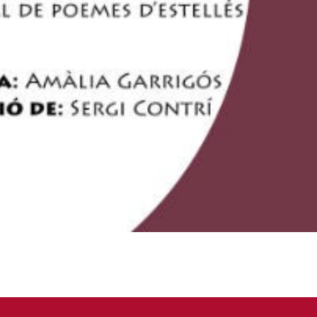
serà l’encarregada de presentar l’acte que també compta
 a un preu de 4€ que inclouran la ‘picaeta’, la beguda i la
’Ajuntament de Benigànim, l’Espai Jove, La Casa de l’Arrop
tural El Ganxo.
es15
literatura
Xàbia