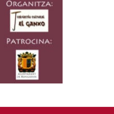
rà amb l’actuació del
 cadira per poder gaudir de
 i a través de qualsevol