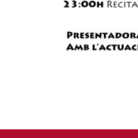
hores.
La periodista Amàlia Garrigós 
cantautor Sergi Contrí.
Per al sopar, es vendran tiquets
la festa. Es podran adquirir a l
dels membres del Col·lectiu Cul
Ajuntament Xàbia
Estell