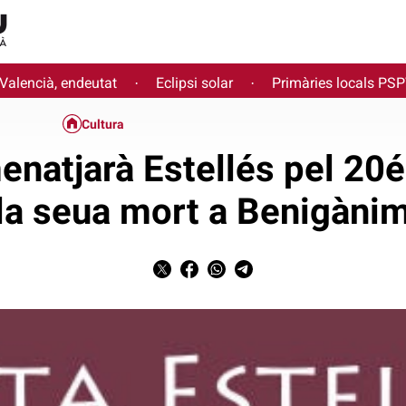
 Valencià, endeutat
Eclipsi solar
Primàries locals PS
·
·
Cultura
natjarà Estellés pel 20é
la seua mort a Benigàni