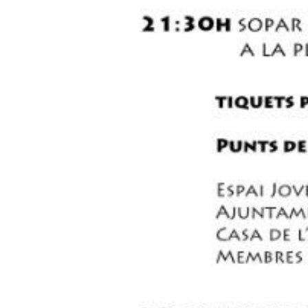
Admin
02/09/2013 22:00
El 27 de març del 1993 ens deix
homenatge amb les Festes Este
Enguany, el Col·lectiu Cultural
compleixen 20 anys de la seua 
de Benigànim i es farà un reci
L’Ajuntament de Benigànim, l’IE
molts altres col·lectius i entitat