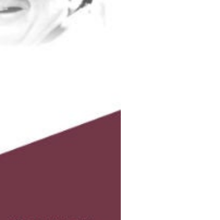
y arreu del país, se li ret
baix braç a la Plaça Major
Meruts d’Ontinyent entre
loc a partir de les 21:30