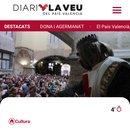
DESTACATS
DONA I AGERMANA'T
El País Valencià
·
4′
Cultura