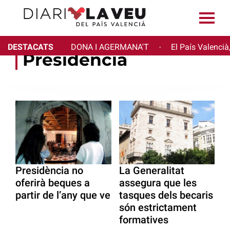
DESTACATS
DONA I AGERMANA'T
El País Valencià
·
Presidència
Presidència no
La Generalitat
oferirà beques a
assegura que les
partir de l’any que ve
tasques dels becaris
són estrictament
formatives