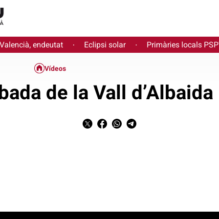
 Valencià, endeutat
Eclipsi solar
Primàries locals PS
·
·
Vídeos
bada de la Vall d’Albaida