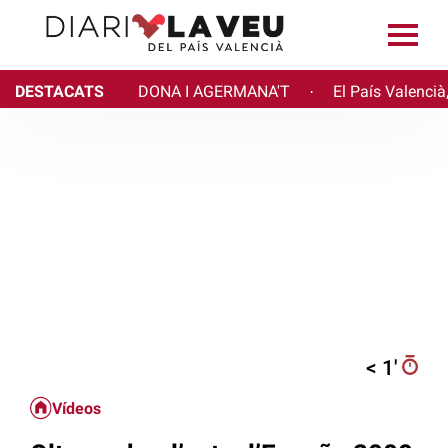
DESTACATS
DONA I AGERMANA'T
El País Valencià
·
< 1′
Vídeos