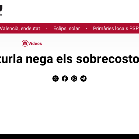
 Valencià, endeutat
Eclipsi solar
Primàries locals PS
·
·
Vídeos
urla nega els sobrecosto