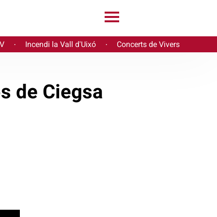
PV
Incendi la Vall d'Uixó
Concerts de Vivers
·
·
s de Ciegsa