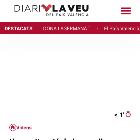
DESTACATS
DONA I AGERMANA'T
El País Valencià
·
< 1′
Vídeos