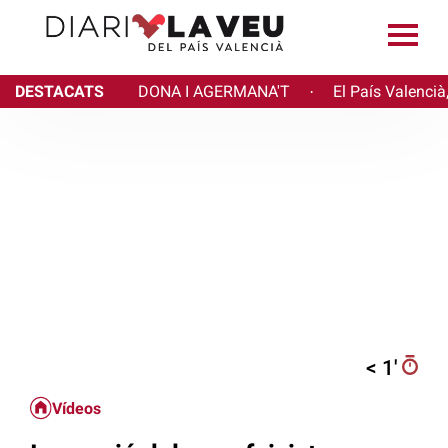
DESTACATS
DONA I AGERMANA'T
El País Valencià
·
< 1′
Vídeos