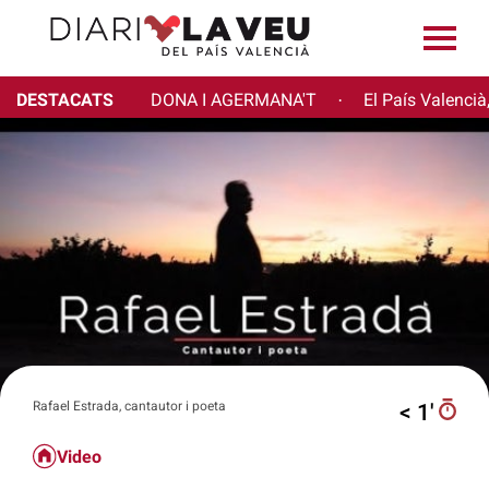
DESTACATS
DONA I AGERMANA'T
El País Valencià
·
Rafael Estrada, cantautor i poeta
< 1′
Video