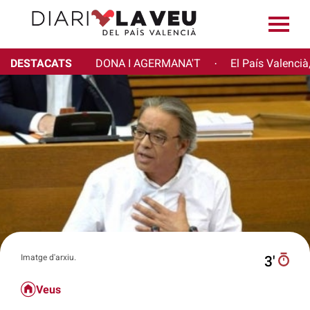
DESTACATS
DONA I AGERMANA'T
El País Valencià
·
Imatge d'arxiu.
3′
Veus