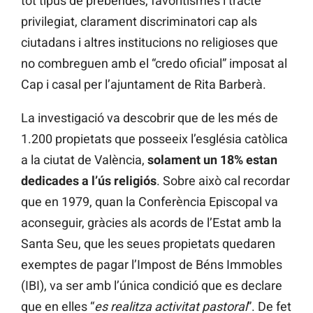
tot tipus de prebendes, favoritismes i tracte
privilegiat, clarament discriminatori cap als
ciutadans i altres institucions no religioses que
no combreguen amb el “credo oficial” imposat al
Cap i casal per l’ajuntament de Rita Barberà.
La investigació va descobrir que de les més de
1.200 propietats que posseeix l’església catòlica
a la ciutat de València,
solament un 18% estan
dedicades a l’ús religiós
. Sobre això cal recordar
que en 1979, quan la Conferència Episcopal va
aconseguir, gràcies als acords de l’Estat amb la
Santa Seu, que les seues propietats quedaren
exemptes de pagar l’Impost de Béns Immobles
(IBI), va ser amb l’única condició que es declare
que en elles “
es realitza activitat pastoral
”. De fet