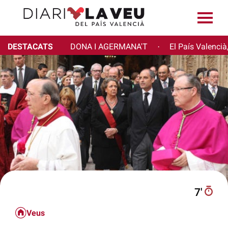
DESTACATS
DONA I AGERMANA'T
El País Valencià
·
7′
Veus