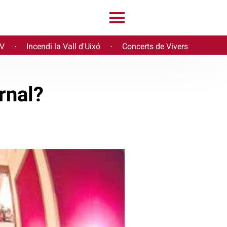
PV
Incendi la Vall d'Uixó
Concerts de Vivers
·
·
rnal?