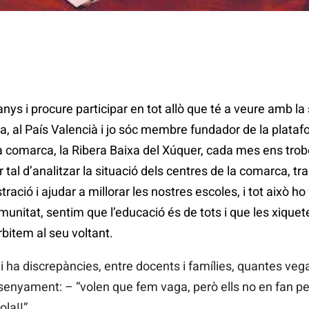
nys i procure participar en tot allò que té a veure amb 
ica, al País Valencià i jo sóc membre fundador de la plat
a comarca, la Ribera Baixa del Xúquer, cada mes ens tro
al d’analitzar la situació dels centres de la comarca, trac
tració i ajudar a millorar les nostres escoles, i tot això h
nitat, sentim que l’educació és de tots i que les xiquete
rbitem al seu voltant.
hi ha discrepàncies, entre docents i famílies, quantes ve
enyament: – “volen que fem vaga, però ells no en fan per n
ola!!”