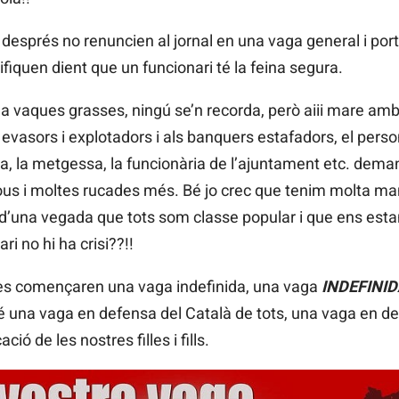
sprés no renuncien al jornal en una vaga general i porte
tifiquen dient que un funcionari té la feina segura.
 ha vaques grasses, ningú se’n recorda, però aiii mare amb
 evasors i explotadors i als banquers estafadors, el perso
a, la metgessa, la funcionària de l’ajuntament etc. dema
s sous i moltes rucades més. Bé jo crec que tenim molta m
 d’una vegada que tots som classe popular i que ens estan
i no hi ha crisi??!!
Illes començaren una vaga indefinida, una vaga
INDEFINID
 una vaga en defensa del Català de tots, una vaga en defe
ció de les nostres filles i fills.