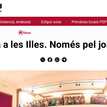
 Valencià, endeutat
Eclipsi solar
Primàries locals PS
·
·
Veus
 a les Illes. Només pel jo