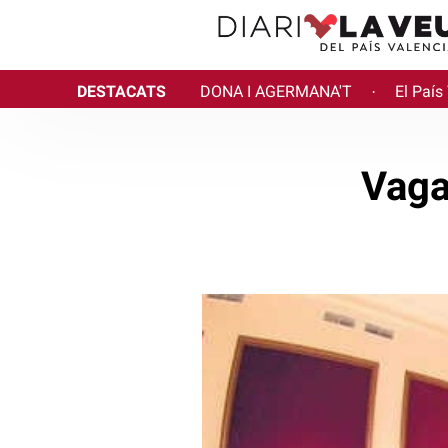
DESTACATS
DONA I AGERMANA'T
El País
·
Vaga