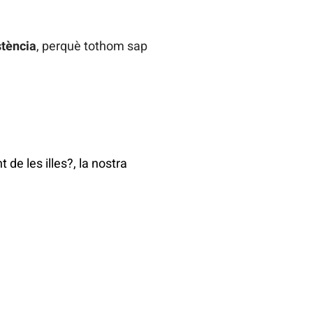
stència
, perquè tothom sap
de les illes?, la nostra