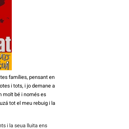
stes famílies, pensant en
otes i tots, i jo demane a
en molt bé i només es
zá tot el meu rebuig i la
s i la seua lluita ens