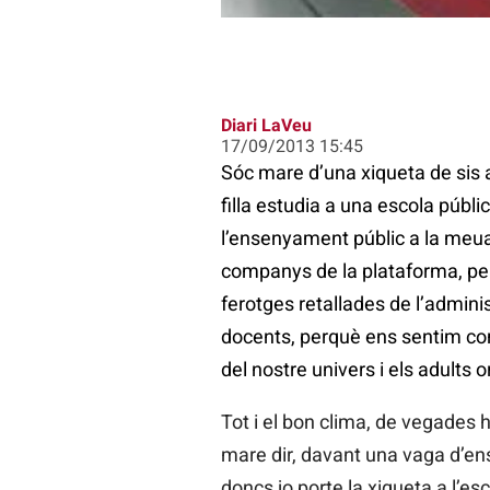
Diari LaVeu
17/09/2013 15:45
Sóc mare d’una xiqueta de sis a
filla estudia a una escola públ
l’ensenyament públic a la meu
companys de la plataforma, per t
ferotges retallades de l’adminis
docents, perquè ens sentim comu
del nostre univers i els adults o
Tot i el bon clima, de vegades 
mare dir, davant una vaga d’ens
doncs jo porte la xiqueta a l’esc