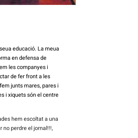
la seua educació. La meua
aforma en defensa de
bem les companyes i
tar de fer front a les
o fem junts mares, pares i
s i xiquets són el centre
gades hem escoltat a una
o perdre el jornal!!!,