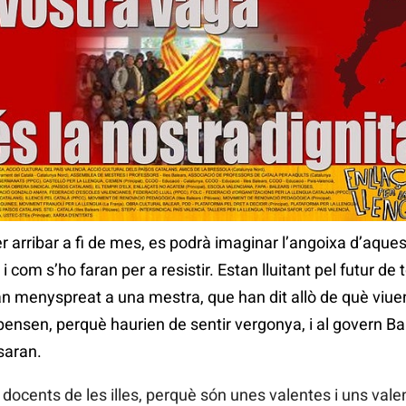
r arribar a fi de mes, es podrà imaginar l’angoixa d’aque
 com s’ho faran per a resistir. Estan lluitant pel futur de t
han menyspreat a una mestra, que han dit allò de què viu
ensen, perquè haurien de sentir vergonya, i al govern Bau
saran.
 docents de les illes, perquè són unes valentes i uns valent