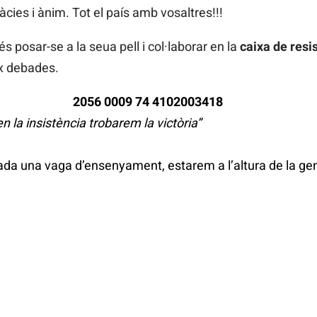
àcies i ànim. Tot el país amb vosaltres!!!
és posar-se a la seua pell i col·laborar en la
caixa de resi
ix debades.
2056 0009 74 4102003418
en la insistència trobarem la victòria”
a una vaga d’ensenyament, estarem a l’altura de la gent 