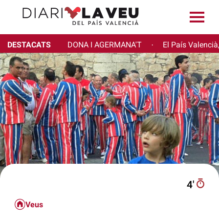
DESTACATS
DONA I AGERMANA'T
El País Valencià
·
4′
Veus