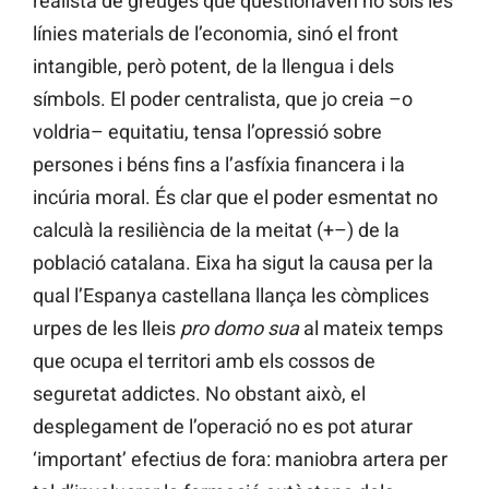
realista de greuges que qüestionaven no sols les
línies materials de l’economia, sinó el front
intangible, però potent, de la llengua i dels
símbols. El poder centralista, que jo creia –o
voldria– equitatiu, tensa l’opressió sobre
persones i béns fins a l’asfíxia financera i la
incúria moral. És clar que el poder esmentat no
calculà la resiliència de la meitat (+–) de la
població catalana. Eixa ha sigut la causa per la
qual l’Espanya castellana llança les còmplices
urpes de les lleis
pro domo sua
al mateix temps
que ocupa el territori amb els cossos de
seguretat addictes. No obstant això, el
desplegament de l’operació no es pot aturar
‘important’ efectius de fora: maniobra artera per