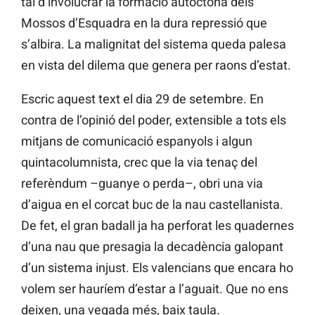
tal d’involucrar la formació autòctona dels
Mossos d’Esquadra en la dura repressió que
s’albira. La malignitat del sistema queda palesa
en vista del dilema que genera per raons d’estat.
Escric aquest text el dia 29 de setembre. En
contra de l’opinió del poder, extensible a tots els
mitjans de comunicació espanyols i algun
quintacolumnista, crec que la via tenaç del
referèndum –guanye o perda–, obri una via
d’aigua en el corcat buc de la nau castellanista.
De fet, el gran badall ja ha perforat les quadernes
d’una nau que presagia la decadència galopant
d’un sistema injust. Els valencians que encara ho
volem ser hauríem d’estar a l’aguait. Que no ens
deixen, una vegada més, baix taula.