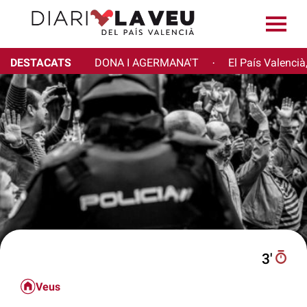
DESTACATS
DONA I AGERMANA'T
El País Valencià
·
3′
Veus