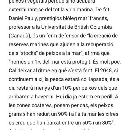
peixos i vegetals perquè sinó acabarà
exterminant-se del tot la vida marina. De fet,
Daniel Pauly, prestigiós biòleg marí francés,
professor a la Universitat de British Columbia
(Canadà), és un ferm defensor de “la creació de
reserves marines que ajuden a la recuperació
dels “stocks” de peixos a la mar”, afirma que
“només un 1% del mar està protegit. És molt poc.
Cal deixar al ritme en què s’està fent. El 2048, si
continuem així, la pesca estarà col·lapsada, és a
dir, restarà menys d’un 10% per peixos dels que
arribaren a haver-hi. Hui dia ja estem en perill. A
les zones costeres, posem per cas, els peixos
grans s’han reduït un 90% i a l’alta mar les xifres
es creu que han baixat entre un 50% i un 80%”.