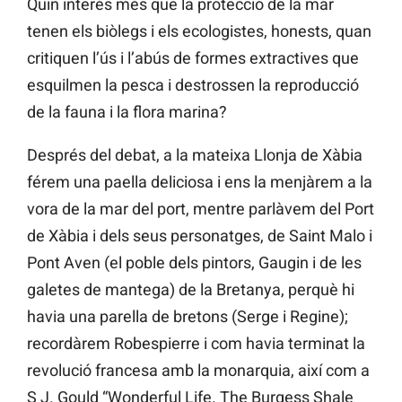
Quin interès més que la protecció de la mar
tenen els biòlegs i els ecologistes, honests, quan
critiquen l’ús i l’abús de formes extractives que
esquilmen la pesca i destrossen la reproducció
de la fauna i la flora marina?
Després del debat, a la mateixa Llonja de Xàbia
férem una paella deliciosa i ens la menjàrem a la
vora de la mar del port, mentre parlàvem del Port
de Xàbia i dels seus personatges, de Saint Malo i
Pont Aven (el poble dels pintors, Gaugin i de les
galetes de mantega) de la Bretanya, perquè hi
havia una parella de bretons (Serge i Regine);
recordàrem Robespierre i com havia terminat la
revolució francesa amb la monarquia, així com a
S J. Gould “Wonderful Life. The Burgess Shale