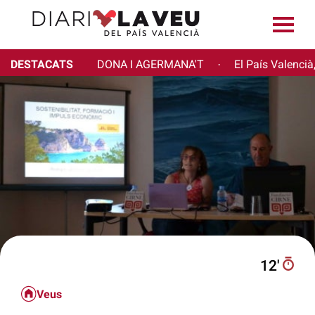
DESTACATS
DONA I AGERMANA'T
El País Valencià
·
12′
Veus