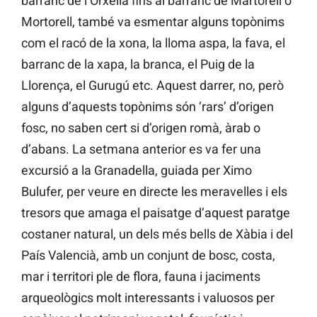
barranc de l’Orxella fins al barranc de Martorell o
Mortorell, també va esmentar alguns topònims
com el racó de la xona, la lloma aspa, la fava, el
barranc de la xapa, la branca, el Puig de la
Llorença, el Gurugú etc. Aquest darrer, no, però
alguns d’aquests topònims són ‘rars’ d’origen
fosc, no saben cert si d’origen romà, àrab o
d’abans. La setmana anterior es va fer una
excursió a la Granadella, guiada per Ximo
Bulufer, per veure en directe les meravelles i els
tresors que amaga el paisatge d’aquest paratge
costaner natural, un dels més bells de Xàbia i del
País Valencià, amb un conjunt de bosc, costa,
mar i territori ple de flora, fauna i jaciments
arqueològics molt interessants i valuosos per