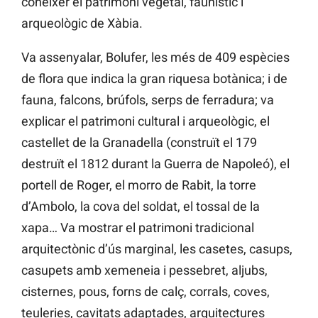
conèixer el patrimoni vegetal, faunístic i
arqueològic de Xàbia.
Va assenyalar, Bolufer, les més de 409 espècies
de flora que indica la gran riquesa botànica; i de
fauna, falcons, brúfols, serps de ferradura; va
explicar el patrimoni cultural i arqueològic, el
castellet de la Granadella (construït el 179
destruït el 1812 durant la Guerra de Napoleó), el
portell de Roger, el morro de Rabit, la torre
d’Ambolo, la cova del soldat, el tossal de la
xapa… Va mostrar el patrimoni tradicional
arquitectònic d’ús marginal, les casetes, casups,
casupets amb xemeneia i pessebret, aljubs,
cisternes, pous, forns de calç, corrals, coves,
teuleries, cavitats adaptades, arquitectures