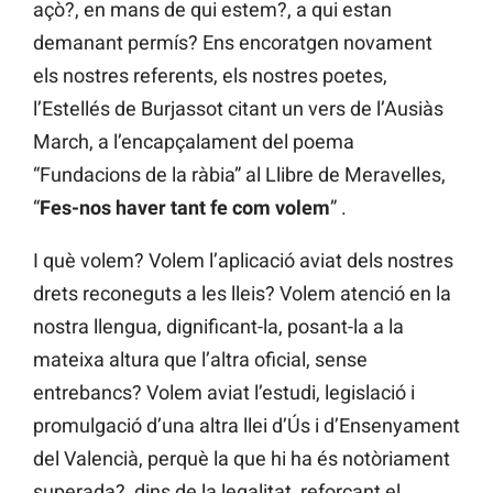
açò?, en mans de qui estem?, a qui estan
demanant permís? Ens encoratgen novament
els nostres referents, els nostres poetes,
l’Estellés de Burjassot citant un vers de l’Ausiàs
March, a l’encapçalament del poema
“Fundacions de la ràbia” al Llibre de Meravelles,
“
Fes-nos
haver tant fe com volem
” .
I què volem? Volem l’aplicació aviat dels nostres
drets reconeguts a les lleis? Volem atenció en la
nostra llengua, dignificant-la, posant-la a la
mateixa altura que l’altra oficial, sense
entrebancs? Volem aviat l’estudi, legislació i
promulgació d’una altra llei d’Ús i d’Ensenyament
del Valencià, perquè la que hi ha és notòriament
superada?, dins de la legalitat, reforçant el