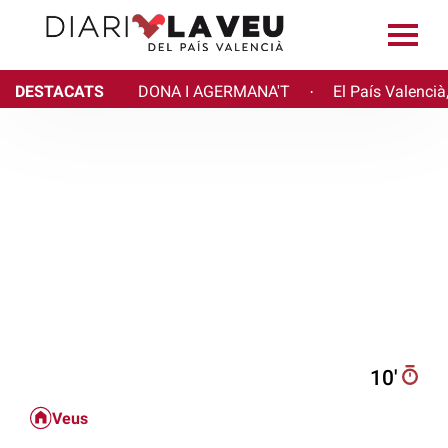
DESTACATS
DONA I AGERMANA'T
El País Valencià
·
10′
Veus