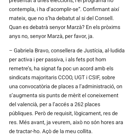
presentat a unes eleccions, i el programa ho
contempla, i ha d’acomplir-se”. Confirmant així
mateix, que no s’ha debatut al si del Consell.
Quan es debatrà senyor Marzà? En els pròxims
anys no, senyor Marzà, per favor, ja.
– Gabriela Bravo, consellera de Justícia, al·ludida
per activa i per passiva, i als fets pot hom
remetre’s, ha signat fa poc un acord amb els
sindicats majoritaris CCOO, UGT i CSIF, sobre
una convocatòria de places a l’administració, on
s’augmenta sis punts de mèrit el coneixement
del valencià, per a l’accés a 262 places
públiques. Però de requisit, lògicament, res de
res. Més avant, ja veurem, això no són hores ara
de tractar-ho. Açò de la meu collita.