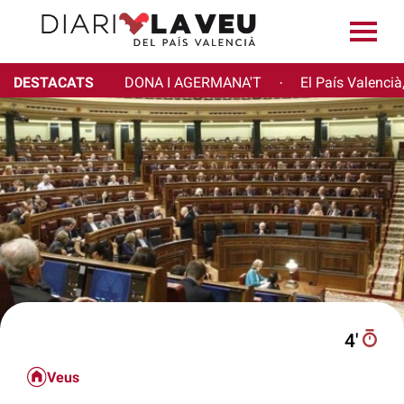
DESTACATS
DONA I AGERMANA'T
El País Valencià
·
4′
Veus