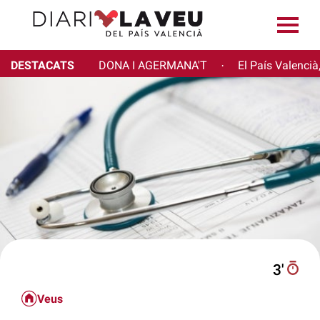
DESTACATS
DONA I AGERMANA'T
El País Valencià
·
3′
Veus