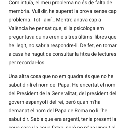
Com intuïa, el meu problema no és de falta de
memòria. Vull dir, he superat la prova sense cap
problema. Tot i així… Mentre anava cap a
València he pensat que, si la psicòloga em
preguntava quins eren els tres últims llibres que
he llegit, no sabria respondre-li. De fet, en tornar
a casa he hagut de consultar la fitxa de lectures
per recordar-los.
Una altra cosa que no em quadra és que no he
sabut dir-li el nom del Papa. He encertat el nom
del President de la Generalitat, del president del
govern espanyol i del rei, però quan m’ha
demanat el nom del Papa de Roma no li l’he
sabut dir. Sabia que era argentí, tenia present la
seua cara i la seua fatxa, però no m’ha vingut el