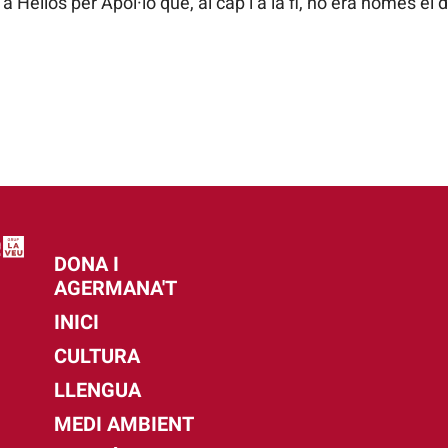
 Hèlios per Apol·lo que, al cap i a la fi, no era només el 
DONA I
AGERMANA'T
INICI
CULTURA
LLENGUA
MEDI AMBIENT