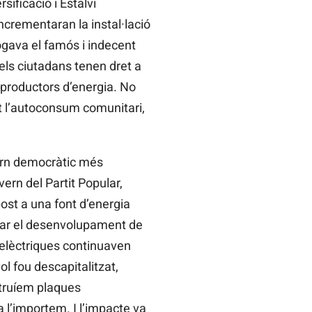
sificació i Estalvi
ncrementaran la instal·lació
ogava el famós i indecent
 els ciutadans tenen dret a
 productors d’energia. No
t l’autoconsum comunitari,
vern democràtic més
ern del Partit Popular,
post a una font d’energia
enar el desenvolupament de
 elèctriques continuaven
l fou descapitalitzat,
struíem plaques
 l’importem. I l’impacte va