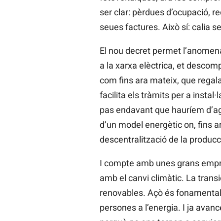
ser clar: pèrdues d’ocupació, re
seues factures. Això sí: calia s
El nou decret permet l’anomenad
a la xarxa elèctrica, et descom
com fins ara mateix, que regala
facilita els tràmits per a insta
pas endavant que hauríem d’agra
d’un model energètic on, fins a
descentralització de la producci
I compte amb unes grans empr
amb el canvi climàtic. La trans
renovables. Açò és fonamental, s
persones a l’energia. I ja avan