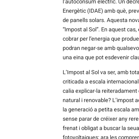
l’autoconsum elèctric. Un decret
Energètic (IDAE) amb què, previ
de panells solars. Aquesta nova
“Impost al Sol”. En aquest cas,
cobrar per l’energia que produe
podran negar-se amb qualsevol
una eina que pot esdevenir clau
L’Impost al Sol va ser, amb tot
criticada a escala internaciona
calia explicar-la reiteradament 
natural i renovable? L’impost 
la generació a petita escala am
sense parar de créixer any rere
frenat i obligat a buscar la se
fotovoltaiques; ara les comprem