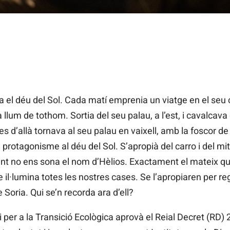
a el déu del Sol. Cada matí emprenia un viatge en el seu c
 llum de tothom. Sortia del seu palau, a l’est, i cavalcava d
es d’allà tornava al seu palau en vaixell, amb la foscor de la
el protagonisme al déu del Sol. S’apropià del carro i del 
ent no ens sona el nom d’Hèlios. Exactament el mateix que
il·lumina totes les nostres cases. Se l’apropiaren per reg
e Soria. Qui se’n recorda ara d’ell?
ri per a la Transició Ecològica aprovà el Reial Decret (RD