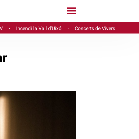
PV
Incendi la Vall d'Uixó
Concerts de Vivers
·
·
ar