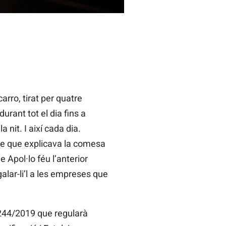
arro, tirat per quatre
urant tot el dia fins a
 nit. I així cada dia.
mite que explicava la comesa
 Apol·lo féu l’anterior
alar-li’l a les empreses que
) 244/2019 que regularà