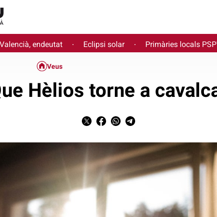
 Valencià, endeutat
Eclipsi solar
Primàries locals PS
·
·
Veus
ue Hèlios torne a cavalc