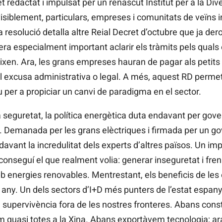
 redactat i impulsat per un renascut Institut per a la Diver
siblement, particulars, empreses i comunitats de veïns i
 resolució detalla altre Reial Decret d’octubre que ja der
 era especialment important aclarir els tràmits pels quals
ixen. Ara, les grans empreses hauran de pagar als petits
 excusa administrativa o legal. A més, aquest RD perme
 per a propiciar un canvi de paradigma en el sector.
a seguretat, la política energètica duta endavant per go
l. Demanada per les grans elèctriques i firmada per un gov
davant la incredulitat dels experts d’altres països. Un im
aconseguí el que realment volia: generar inseguretat i fr
b energies renovables. Mentrestant, els beneficis de les
 any. Un dels sectors d’I+D més punters de l’estat espanyo
ua supervivència fora de les nostres fronteres. Abans con
 quasi totes a la Xina. Abans exportàvem tecnologia; ara