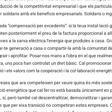
ducció de la competitivitat empresarial i que els particul
er solidaris amb els beneficis empresarials. Solidaris o i
a “compensació per excedents”: si la teua instal·lació gen
pten posteriorment el preu de la factura proporcional a a
ves a la xarxa elèctrica l’energia que produïes a casa. Gr
l·lar-te generació a casa o compartir-la amb la comunitat de
ir i aprofitar. Posar-nos mans a l’obra en el que realme
ra, uns pocs han controlat un dret bàsic. Cal promocionar e
ó i els valors com la cooperació i la col·laboració energèt
eses que ara competeixen per veure quina és més sost
ició energètica que cal fer no està basada únicament en p
í, però també cal descentralitzar, democratitzar i garanti
ce que per eixa transició no competiran estes empreses. C