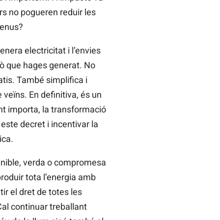
ars no pogueren reduir les
ngenus?
era electricitat i l’envies
llò que hages generat. No
atis. També simplifica i
 veïns. En definitiva, és un
nt importa, la transformació
ste decret i incentivar la
ica.
enible, verda o compromesa
roduir tota l’energia amb
r el dret de totes les
al continuar treballant